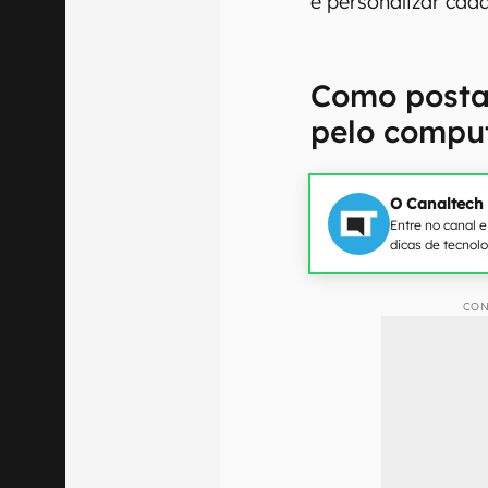
e personalizar cad
Como posta
pelo compu
O Canaltech
Entre no canal 
dicas de tecnol
CON