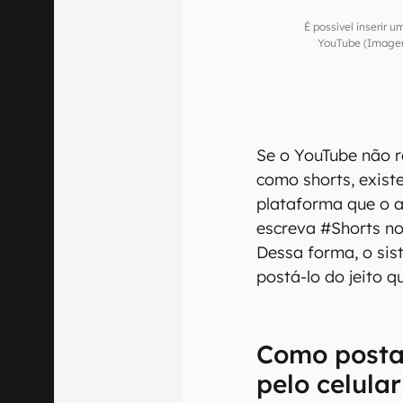
É possível inserir 
YouTube (Imagem:
Se o YouTube não r
como shorts, exis
plataforma que o a
escreva #Shorts no 
Dessa forma, o si
postá-lo do jeito q
Como posta
pelo celular