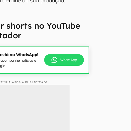
a detalhe da sua produção.
r shorts no YouTube
tador
 está no WhatsApp!
WhatsApp
e acompanhe notícias e
ogia
TINUA APÓS A PUBLICIDADE