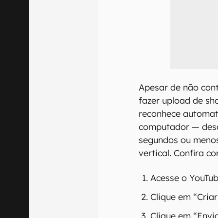
Apesar de não con
fazer upload de sh
reconhece automat
computador — desd
segundos ou menos 
vertical. Confira c
Acesse o YouTub
Clique em “Criar
Clique em “Envi