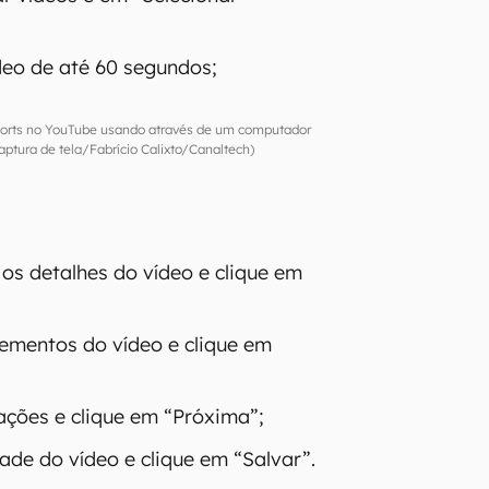
deo de até 60 segundos;
horts no YouTube usando através de um computador
ptura de tela/Fabrício Calixto/Canaltech)
 os detalhes do vídeo e clique em
lementos do vídeo e clique em
cações e clique em “Próxima”;
idade do vídeo e clique em “Salvar”.