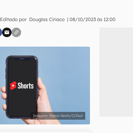
 Editado por
Douglas Ciriaco
|
08/10/2023 às 12:00
inscreva-se
li, aceito e concordo com os
Termos de Uso e Política de Privacidade do Ca
Marco Verch/CCNull