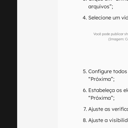
arquivos”;
Selecione um ví
Você pode publicar s
(Imagem: Ca
Configure todos
“Próxima”;
Estabeleça os e
“Próxima”;
Ajuste as verifi
Ajuste a visibil