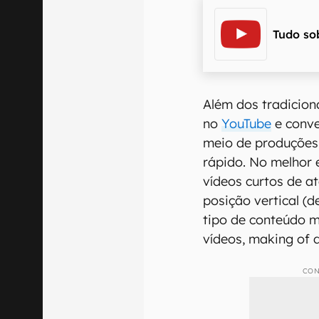
Tudo so
Além dos tradicion
no
YouTube
e conve
meio de produções
rápido. No melhor e
vídeos curtos de a
posição vertical (d
tipo de conteúdo m
vídeos, making of d
CON