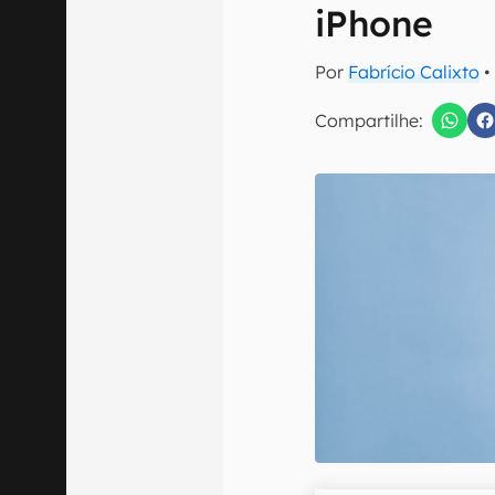
E-mail
iPhone
Por
Fabrício Calixto
•
Compartilhe:
Confirmo que 