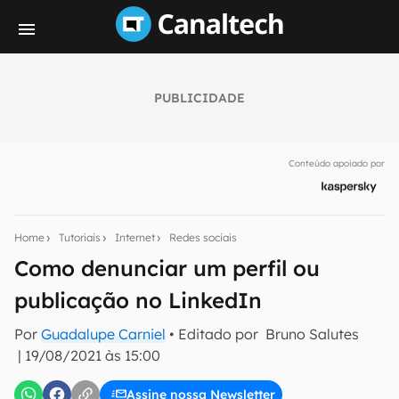
PUBLICIDADE
Seu resumo inteligente do mundo tech!
Assine a newsletter do Canaltech e receba
Conteúdo apoiado por
notícias e reviews sobre tecnologia em primeira
mão.
E-mail
Home
Tutoriais
Internet
Redes sociais
Como denunciar um perfil ou
publicação no LinkedIn
inscreva-se
Por
Guadalupe Carniel
• Editado por
Bruno Salutes
|
19/08/2021 às 15:00
Confirmo que li, aceito e concordo com os
Termos de
Uso e Política de Privacidade do Canaltech.
Assine nossa Newsletter