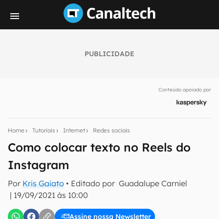
PUBLICIDADE
Seu resumo inteligente do mundo tech!
Assine a newsletter do Canaltech e receba
Conteúdo apoiado por
notícias e reviews sobre tecnologia em primeira
mão.
E-mail
Home
Tutoriais
Internet
Redes sociais
Como colocar texto no Reels do
Instagram
inscreva-se
Por
Kris Gaiato
• Editado por
Guadalupe Carniel
|
19/09/2021 às 10:00
Confirmo que li, aceito e concordo com os
Termos de
Uso e Política de Privacidade do Canaltech.
Assine nossa Newsletter