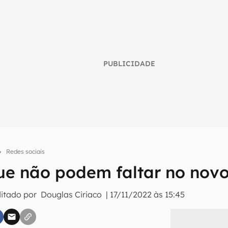
PUBLICIDADE
Redes sociais
que não podem faltar no nov
umo inteligente do mundo tech!
ditado por
Douglas Ciriaco
|
17/11/2022 às 15:45
tter do Canaltech e receba notícias e reviews sobre tecnologia 