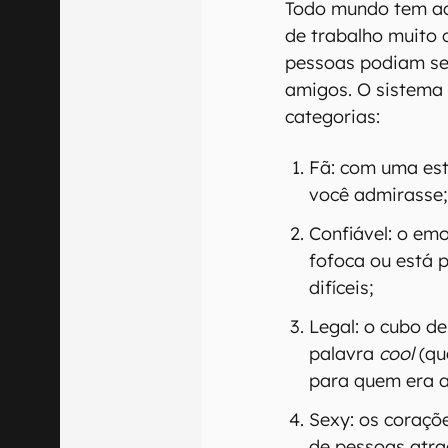
Todo mundo tem aq
de trabalho muito 
pessoas podiam ser
amigos. O sistema
categorias:
Fã: com uma est
você admirasse
Confiável: o emo
fofoca ou está
difíceis;
Legal: o cubo d
palavra
cool
(que
para quem era 
Sexy: os coraçõ
de pessoas atra