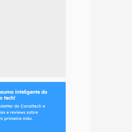
naltech.
esumo inteligente do
 tech!
sletter do Canaltech e
ias e reviews sobre
m primeira mão.