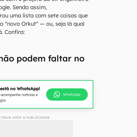
gle. Sendo assim,
ou uma lista com sete coisas que
o "novo Orkut" — ou, seja lá qual
. Confira:
não podem faltar no
 está no WhatsApp!
WhatsApp
e acompanhe notícias e
ogia
TINUA APÓS A PUBLICIDADE