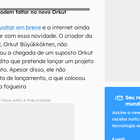
7 coisas que não podem faltar no novo Orkut
voltar em breve
e a internet ainda
inscreva-se
r com essa novidade. O criador da
l, Orkut Büyükkökten, não
li, aceito e concordo com os
Termos de Uso e Política de Privacidade do Ca
ou a chegada de um suposto Orkut
dito que pretende lançar um projeto
o. Apesar disso, ele não
a de lançamento, o que colocou
a fogueira
Seu r
TINUA APÓS A PUBLICIDADE
mundo
Assine a new
receba notíc
tecnologia e
E-mail