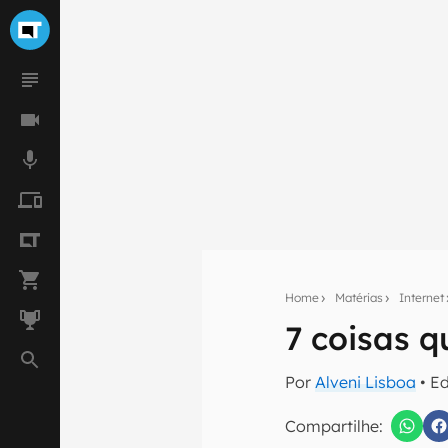
Home
Matérias
Internet
7 coisas 
Seu res
Por
Alveni Lisboa
• E
Assine a newsle
mão.
Compartilhe: