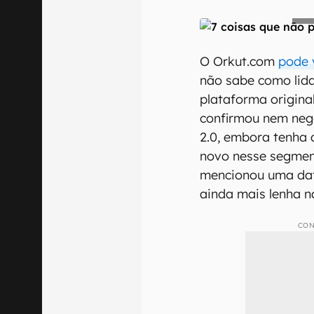
E-mail
O Orkut.com
pode 
não sabe como lida
plataforma origina
Confirmo que 
confirmou nem neg
2.0, embora tenha 
novo nesse segment
mencionou uma dat
ainda mais lenha n
CON