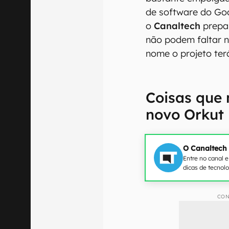
de software do Goo
o
Canaltech
prepar
não podem faltar n
nome o projeto terá
Coisas que 
novo Orkut
O Canaltech
Entre no canal 
dicas de tecnol
CON