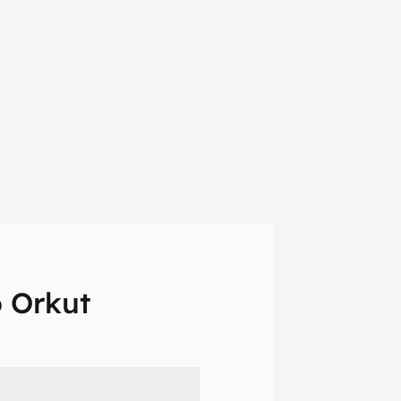
o Orkut
em primeira