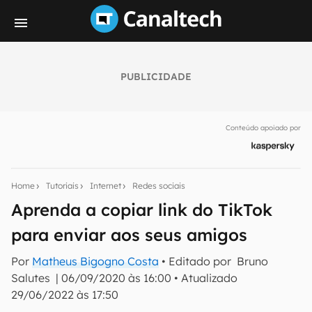
PUBLICIDADE
Seu resumo inteligente do mundo tech!
Assine a newsletter do Canaltech e receba
Conteúdo apoiado por
notícias e reviews sobre tecnologia em primeira
mão.
E-mail
Home
Tutoriais
Internet
Redes sociais
Aprenda a copiar link do TikTok
para enviar aos seus amigos
inscreva-se
Por
Matheus Bigogno Costa
• Editado por
Bruno
Salutes
|
06/09/2020 às 16:00
•
Atualizado
Confirmo que li, aceito e concordo com os
Termos de
Uso e Política de Privacidade do Canaltech.
29/06/2022 às 17:50