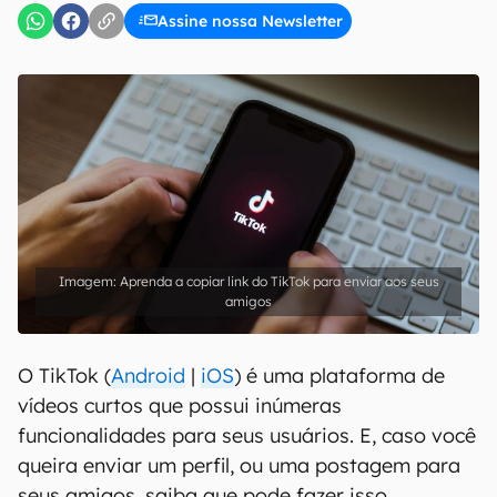
Assine nossa Newsletter
Aprenda a copiar link do TikTok para enviar aos seus
amigos
O TikTok (
Android
|
iOS
) é uma plataforma de
vídeos curtos que possui inúmeras
funcionalidades para seus usuários. E, caso você
queira enviar um perfil, ou uma postagem para
seus amigos, saiba que pode fazer isso