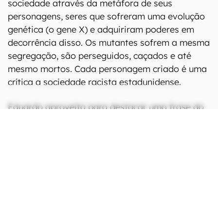
sociedade através da metáfora de seus
personagens, seres que sofreram uma evolução
genética (o gene X) e adquiriram poderes em
decorrência disso. Os mutantes sofrem a mesma
segregação, são perseguidos, caçados e até
mesmo mortos. Cada personagem criado é uma
crítica a sociedade racista estadunidense.
Eduardo aproveita para destacar uma frase do
próprio Stan Lee, em uma entrevista em 2013:
"Eu queria que eles fossem diversos. O principal
objetivo dos X-Men foi tentar ser uma história
anti-preconceito, mostrar que o bem e o mal
existem dentro da mesma pessoa", e acrescenta
que a Marvel, a partir da década de 60,
"humanizou" seus personagens para criar um
diálogo com a sociedade e mostrar através de