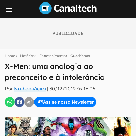
PUBLICIDADE
Seu resumo inteligente do mundo tech!
Assine a newsletter do Canaltech e receba
Home
Matérias
Entretenimento
Quadrinhos
notícias e reviews sobre tecnologia em primeira
mão.
X-Men: uma analogia ao
preconceito e à intolerância
E-mail
Por
Nathan Vieira
|
30/12/2019 às 16:05
Assine nossa Newsletter
inscreva-se
Confirmo que li, aceito e concordo com os
Termos de
Uso e Política de Privacidade do Canaltech.