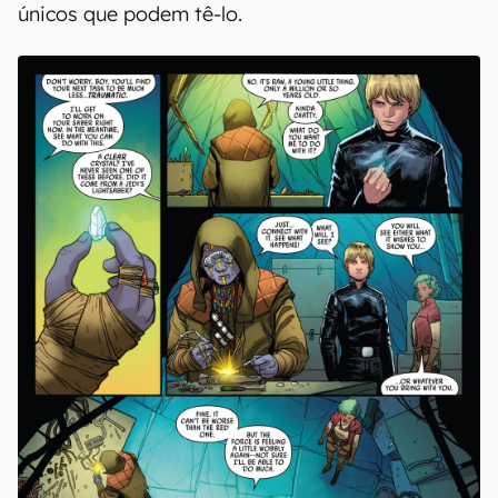
universo de
Star Wars
, os roteiristas
aproveitaram esse gancho para realmente se
aprofundar no funcionamento dos sabres de luz.
Além disso, a revisão sobre o tema cria uma
ligação íntima entre a arma e o Jedi que a
empunha, de maneira o artefato ganha a
“exclusividade de uso” para os heróis — ou se
antes já não era qualquer um que podia ter o
artefato, agora os Jedis são praticamente os
únicos que podem tê-lo.