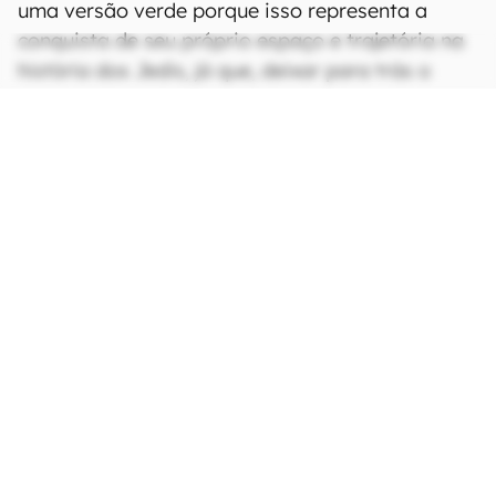
Luke consegue um cristal Kyber branco para definir sua própria
conexão com o saber laser (Imagem: Reprodução/Marvel Comics)
Vale lembrar que o sabre usado por Luke nos
dois primeiros filmes da trilogia inicial de
Star
Wars
foi herdado de seu pai, quando Obi-Wan
Kenobi entregou a arma para o padawan. Nos
quadrinhos, fica claro que o herói passou a usar
uma versão verde porque isso representa a
conquista de seu próprio espaço e trajetória na
história dos Jedis, já que, deixar para trás o
objeto amarelo simboliza o filho saindo da
sombra de seu pai.
Por que Luke trocou de sabre