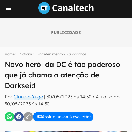
PUBLICIDADE
Seu resumo inteligente do mundo tech!
Assine a newsletter do Canaltech e receba
Home
Notícias
Entretenimento
Quadrinhos
notícias e reviews sobre tecnologia em primeira
mão.
Novo herói da DC é tão poderoso
que já chama a atenção de
E-mail
Darkseid
Por
Claudio Yuge
|
30/05/2023 às 14:30
•
Atualizado
inscreva-se
30/05/2023 às 14:30
Assine nossa Newsletter
Confirmo que li, aceito e concordo com os
Termos de
Uso e Política de Privacidade do Canaltech.