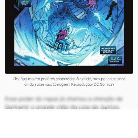
City Boy mostra poderes conectados à cidade, mas pouco se sabe
ainda sobre isso (Imagem: Reprodução/DC Comics)
Esse poder do rapaz já chamou a atenção de
Darkseid, o grande vilão da Liga da Justiça.
Ainda não se sabe exatamente a razão desse
interesse, mas os poderes do City Boy soam tão
úteis para o deus cósmico, que ele já não vê a