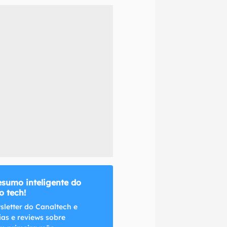
naltech.
esumo inteligente do
 tech!
sletter do Canaltech e
ias e reviews sobre