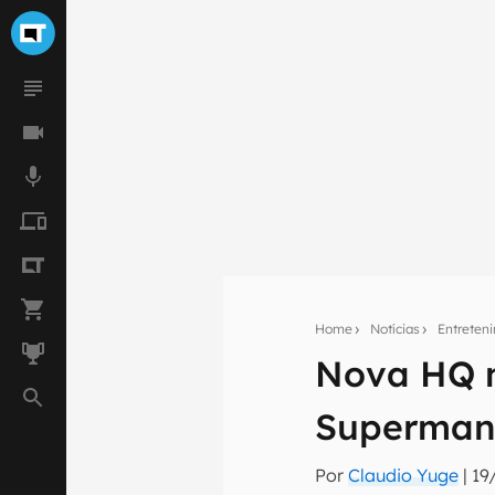
Home
Notícias
Entreten
Nova HQ m
Seu res
Assine a newsle
Superma
mão.
Por
Claudio Yuge
|
19
E-mail