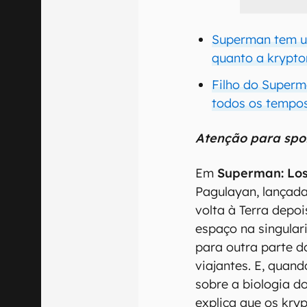
Superman tem u
quanto a krypto
Filho do Superm
todos os tempo
Atenção para spoi
Em
Superman: Los
Pagulayan, lançad
volta à Terra depo
espaço na singular
para outra parte d
viajantes. E, quan
sobre a biologia d
explica que os kr