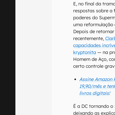
E, no final da tra
respostas sobre a 
poderes do Superma
uma reformulação 
Depois de retorna
recentemente,
Clar
capacidades incríve
kryptonita
— na pr
Homem de Aço, com
certo controle grav
Assine Amazon K
19,90/mês e ten
livros digitais!
É a DC tornando o
deixando as explic