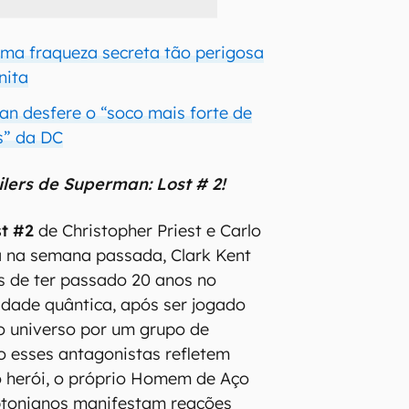
ma fraqueza secreta tão perigosa
nita
an desfere o “soco mais forte de
s” da DC
lers de Superman: Lost # 2!
t #2
de Christopher Priest e Carlo
a na semana passada, Clark Kent
is de ter passado 20 anos no
idade quântica, após ser jogado
o universo por um grupo de
do esses antagonistas refletem
o herói, o próprio Homem de Aço
yptonianos manifestam reações