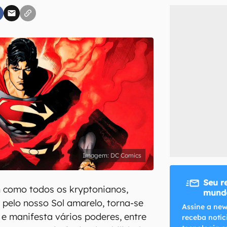
inscreva-se
li, aceito e concordo com os
Termos de Uso e Política de Privacidade do Ca
DC Comics
Seu r
 como todos os kryptonianos,
mundo
 pelo nosso Sol amarelo, torna-se
Assine a new
 e manifesta vários poderes, entre
receba notíc