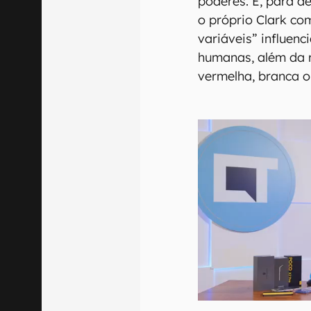
poderes. E, para d
o próprio Clark co
variáveis” influen
humanas, além da r
vermelha, branca o