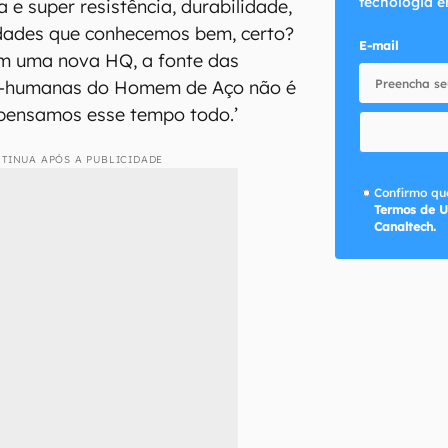
tecnologia e
a e super resistência, durabilidade,
idades que conhecemos bem, certo?
E-mail
m uma nova HQ, a fonte das
e-humanas do Homem de Aço não é
pensamos esse tempo todo.’
TINUA APÓS A PUBLICIDADE
Confirmo que
Termos de U
Canaltech.