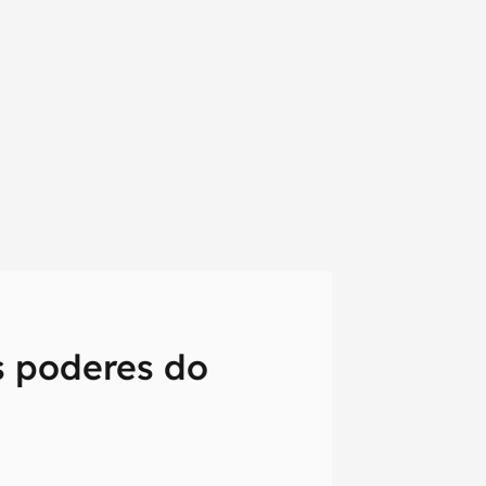
s poderes do
em primeira