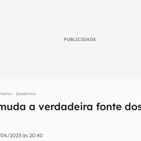
PUBLICIDADE
imento
Quadrinhos
uda a verdadeira fonte do
umo inteligente do mundo tech!
tter do Canaltech e receba notícias e reviews sobre tecnologia 
n
/04/2023 às 20:40