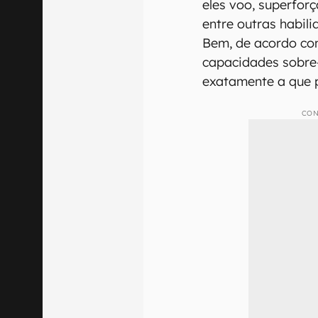
eles voo, superforç
entre outras habil
Bem, de acordo co
capacidades sobr
exatamente a que 
CON