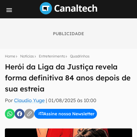
PUBLICIDADE
Seu resumo inteligente do mundo tech!
Assine a newsletter do Canaltech e receba
Home
Notícias
Entretenimento
Quadrinhos
notícias e reviews sobre tecnologia em primeira
mão.
Herói da Liga da Justiça revela
forma definitiva 84 anos depois de
E-mail
sua estreia
Por
Claudio Yuge
|
01/08/2025 às 10:00
inscreva-se
Assine nossa Newsletter
Confirmo que li, aceito e concordo com os
Termos de
Uso e Política de Privacidade do Canaltech.