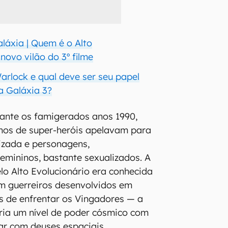
láxia | Quem é o Alto
 novo vilão do 3º filme
lock e qual deve ser seu papel
a Galáxia 3?
ante os famigerados anos 1990,
hos de super-heróis apelavam para
izada e personagens,
femininos, bastante sexualizados. A
o Alto Evolucionário era conhecida
 guerreiros desenvolvidos em
s de enfrentar os Vingadores — a
ria um nível de poder cósmico com
zar com deuses espaciais.