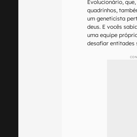
Evolucionário, que
quadrinhos, também
um geneticista per
deus. E vocês sab
uma equipe própri
desafiar entitades
CON