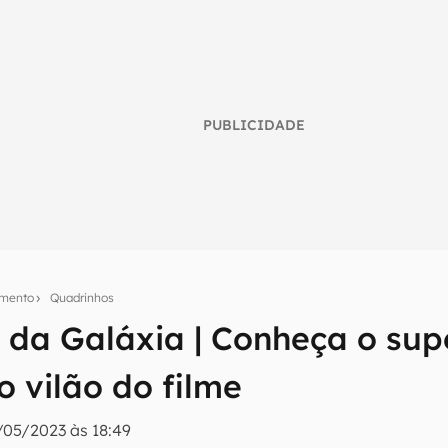
PUBLICIDADE
imento
Quadrinhos
umo inteligente do mundo tech!
 da Galáxia | Conheça o su
tter do Canaltech e receba notícias e reviews sobre tecnologia 
o vilão do filme
/05/2023 às 18:49