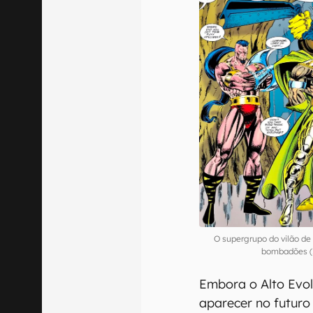
O supergrupo do vilão de
bombadões (
Embora o Alto Evol
aparecer no futuro