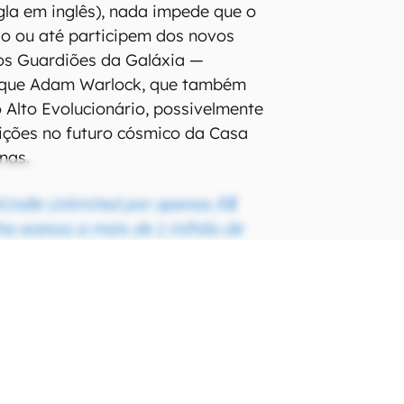
gla em inglês), nada impede que o
o ou até participem dos novos
 os Guardiões da Galáxia —
rque Adam Warlock, que também
 Alto Evolucionário, possivelmente
ições no futuro cósmico da Casa
nas.
indle Unlimited por apenas R$
ha acesso a mais de 1 milhão de