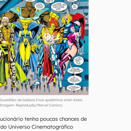
 Guardiões da Galáxia 3 nos quadrinhos eram todos
Imagem: Reprodução/Marvel Comics)
ucionário tenha poucas chances de
 do Universo Cinematográfico