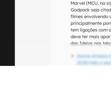
Marvel (MCU, na si
Godpack seja citad
filmes envolvendo
principalmente po
tem ligações com o
deve ter mais apar
das Ideias nas telo
Assine Amazon K
19,90/mês e ten
livros digitais!