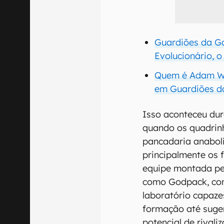
Guardiões da Ga
Evolucionário, o
Quem é Adam War
em Guardiões d
Isso aconteceu dur
quando os quadrin
pancadaria anabol
principalmente os 
equipe montada pel
como Godpack, com
laboratório capaze
formação até suge
potencial de rivali