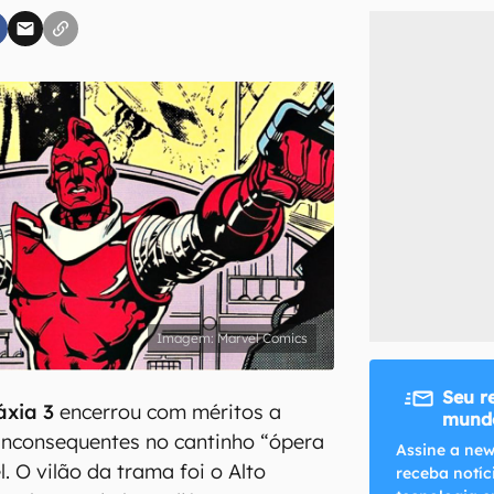
inscreva-se
li, aceito e concordo com os
Termos de Uso e Política de Privacidade do Ca
Marvel Comics
Seu r
áxia 3
encerrou com méritos a
mundo
s inconsequentes no cantinho “ópera
Assine a new
. O vilão da trama foi o Alto
receba notíc