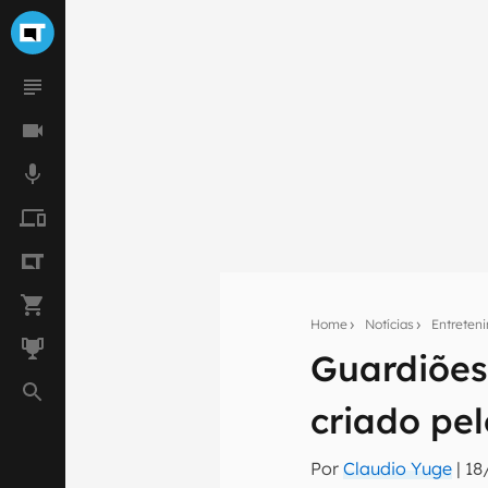
Home
Notícias
Entreten
Seu res
Guardiões
Assine a newsle
mão.
criado pel
E-mail
Por
Claudio Yuge
|
18