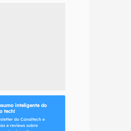
naltech.
esumo inteligente do
 tech!
sletter do Canaltech e
ias e reviews sobre