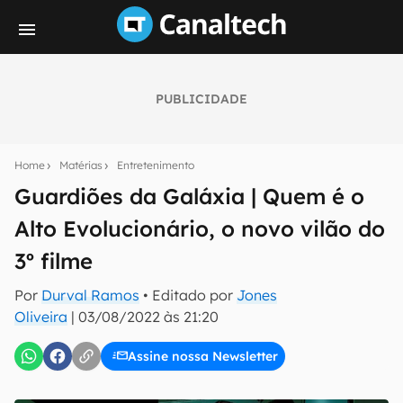
PUBLICIDADE
Seu resumo inteligente do mundo tech!
Assine a newsletter do Canaltech e receba
Home
Matérias
Entretenimento
notícias e reviews sobre tecnologia em primeira
mão.
Guardiões da Galáxia | Quem é o
Alto Evolucionário, o novo vilão do
E-mail
3º filme
Por
Durval Ramos
• Editado por
Jones
inscreva-se
Oliveira
|
03/08/2022 às 21:20
Assine nossa Newsletter
Confirmo que li, aceito e concordo com os
Termos de
Uso e Política de Privacidade do Canaltech.