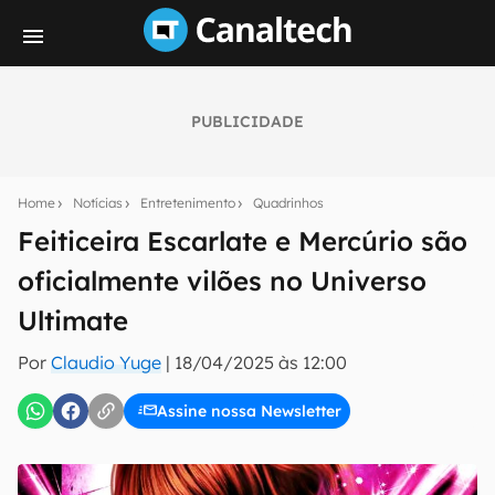
PUBLICIDADE
Seu resumo inteligente do mundo tech!
Assine a newsletter do Canaltech e receba
Home
Notícias
Entretenimento
Quadrinhos
notícias e reviews sobre tecnologia em primeira
mão.
Feiticeira Escarlate e Mercúrio são
oficialmente vilões no Universo
E-mail
Ultimate
Por
Claudio Yuge
|
18/04/2025 às 12:00
inscreva-se
Assine nossa Newsletter
Confirmo que li, aceito e concordo com os
Termos de
Uso e Política de Privacidade do Canaltech.