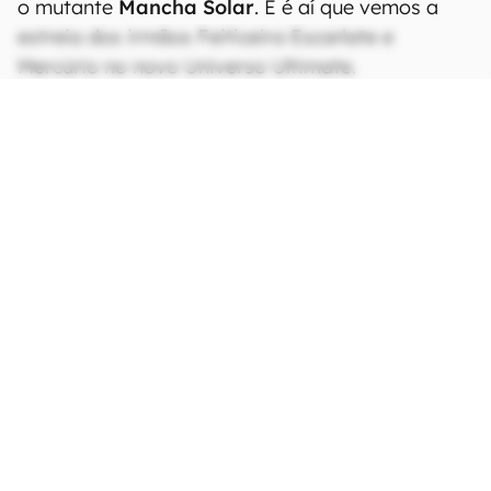
o mutante
Mancha Solar
. E é aí que vemos a
estreia dos irmãos Feiticeira Escarlate e
Mercúrio no novo Universo Ultimate.
CONTINUA APÓS A PUBLICIDADE
continuar lendo