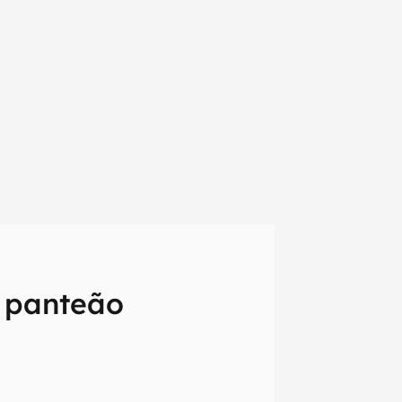
 panteão
em primeira