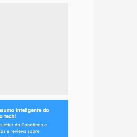
naltech.
esumo inteligente do
 tech!
sletter do Canaltech e
ias e reviews sobre