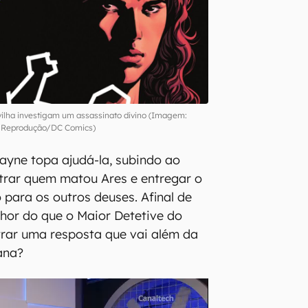
ilha investigam um assassinato divino (Imagem:
Reprodução/DC Comics)
ayne topa ajudá-la, subindo ao
trar quem matou Ares e entregar o
 para os outros deuses. Afinal de
hor do que o Maior Detetive do
rar uma resposta que vai além da
ana?