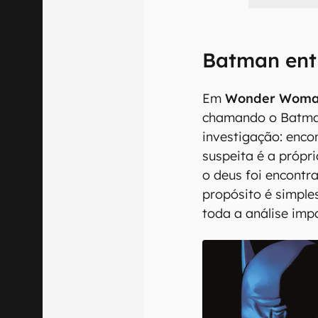
Batman ent
Em
Wonder Woma
chamando o Batma
investigação: enco
suspeita é a própr
o deus foi encontr
propósito é simples
toda a análise impa