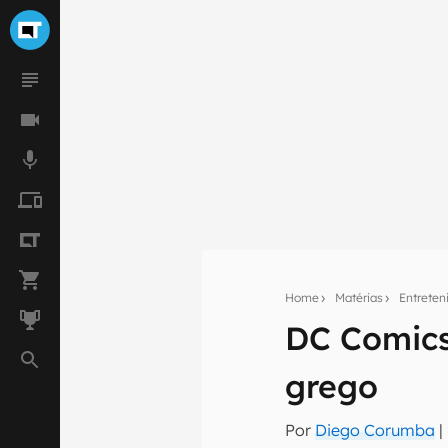
Home
Matérias
Entrete
DC Comics
Seu res
grego
Assine a newsle
mão.
Por
Diego Corumba
|