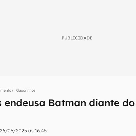
PUBLICIDADE
nimento
Quadrinhos
 endeusa Batman diante do
umo inteligente do mundo tech!
tter do Canaltech e receba notícias e reviews sobre tecnologia 
26/05/2025 às 16:45