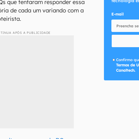
tecnologia e
s que tentaram responder essa
ória de cada um variando com a
E-mail
eirista.
TINUA APÓS A PUBLICIDADE
Confirmo que
Termos de U
Canaltech.