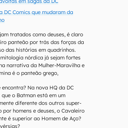
ravoltas em sagas da DC
 da DC Comics que mudaram da
ho
ejam tratados como deuses, é claro
ro panteão por trás das forças da
so das histórias em quadrinhos.
mitologia nórdica já sejam fortes
na narrativa da Mulher-Maravilha e
ina é o panteão grego,
se encontra? Na nova HQ da DC
 que o Batman está em um
ente diferente dos outros super-
o por homens e deuses, o Cavaleiro
ente é superior ao Homem de Aço?
vérsias?