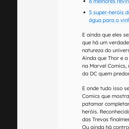
6 melhores revi
5 super-heróis
água para o vin
E ainda que eles s
que há um verdadei
natureza do univer
Ainda que Thor e a 
na Marvel Comics, 
da DC quem predom
E onde tudo isso 
Comics que mostra
patamar completam
heróis. Reconhecid
das Trevas finalm
Ou ainda há contro