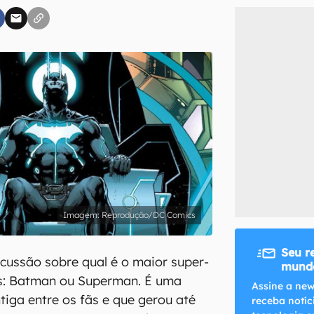
inscreva-se
li, aceito e concordo com os
Termos de Uso e Política de Privacidade do Ca
Reprodução/DC Comics
Seu r
cussão sobre qual é o maior super-
mundo
s: Batman ou Superman. É uma
Assine a new
tiga entre os fãs e que gerou até
receba notíc