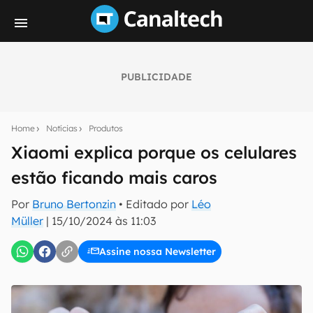
PUBLICIDADE
Seu resumo inteligente do mundo tech!
Assine a newsletter do Canaltech e receba
Home
Notícias
Produtos
notícias e reviews sobre tecnologia em primeira
mão.
Xiaomi explica porque os celulares
estão ficando mais caros
E-mail
Por
Bruno Bertonzin
• Editado por
Léo
Müller
|
15/10/2024 às 11:03
inscreva-se
Assine nossa Newsletter
Confirmo que li, aceito e concordo com os
Termos de
Uso e Política de Privacidade do Canaltech.