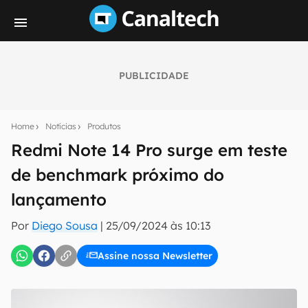
PUBLICIDADE
Seu resumo inteligente do mundo tech!
Assine a newsletter do Canaltech e receba
Home
Notícias
Produtos
notícias e reviews sobre tecnologia em primeira
mão.
Redmi Note 14 Pro surge em teste
de benchmark próximo do
E-mail
lançamento
Por
Diego Sousa
|
25/09/2024 às 10:13
inscreva-se
Assine nossa Newsletter
Confirmo que li, aceito e concordo com os
Termos de
Uso e Política de Privacidade do Canaltech.