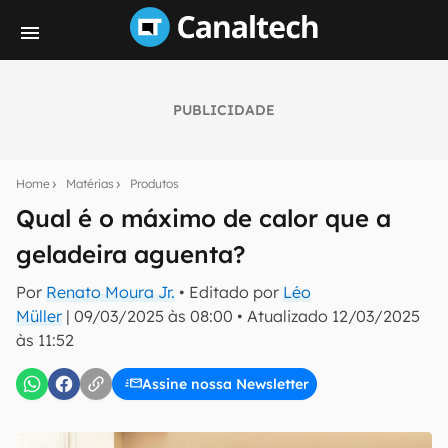
PUBLICIDADE
Seu resumo inteligente do mundo tech!
Assine a newsletter do Canaltech e receba
Home
Matérias
Produtos
notícias e reviews sobre tecnologia em primeira
mão.
Qual é o máximo de calor que a
geladeira aguenta?
E-mail
Por
Renato Moura Jr.
• Editado por
Léo
Müller
|
09/03/2025 às 08:00
•
Atualizado
12/03/2025
às 11:52
inscreva-se
Assine nossa Newsletter
Confirmo que li, aceito e concordo com os
Termos de
Uso e Política de Privacidade do Canaltech.