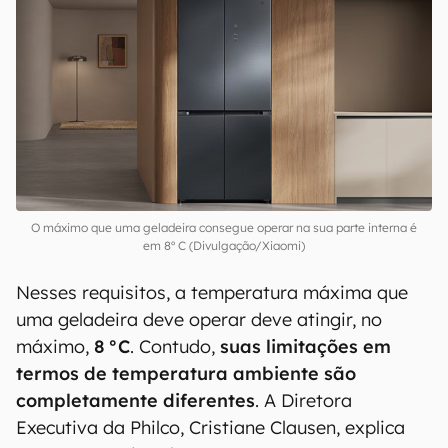
regulamentar todos os pequenos detalhes
por
trás dos produtos distribuídos no mercado e
varejo, a fim de garantir a
segurança e bem-
estar da população
. A partir disso, temos as
NBRs (Norma Regulamentadora Brasileira), que
especificam esses limites através de
regras que
precisam ser respeitadas pelos fabricantes
.