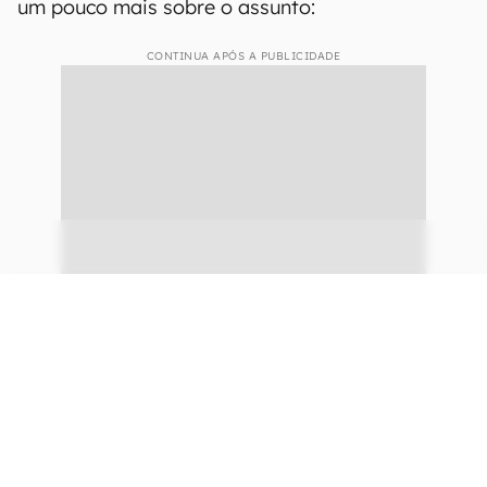
O máximo que uma geladeira consegue operar na sua parte interna é
em 8º C (Divulgação/Xiaomi)
Nesses requisitos, a temperatura máxima que
uma geladeira deve operar deve atingir, no
máximo,
8 °C
. Contudo,
suas limitações em
termos de temperatura ambiente são
completamente diferentes
. A Diretora
Executiva da Philco, Cristiane Clausen, explica
um pouco mais sobre o assunto:
CONTINUA APÓS A PUBLICIDADE