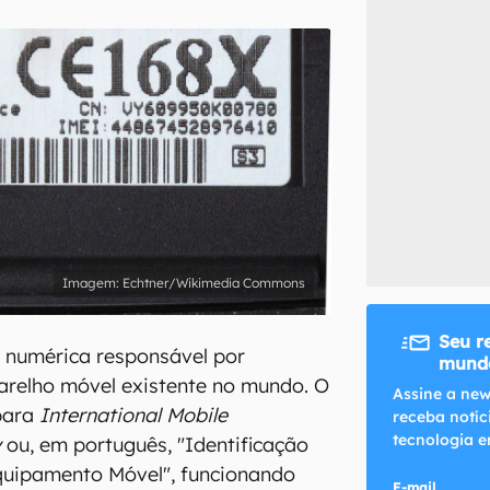
inscreva-se
li, aceito e concordo com os
Termos de Uso e Política de Privacidade do Ca
Echtner/Wikimedia Commons
Seu r
 numérica responsável por
mundo
parelho móvel existente no mundo. O
Assine a new
para
International Mobile
receba notíc
tecnologia e
y
ou, em português, "Identificação
quipamento Móvel", funcionando
E-mail