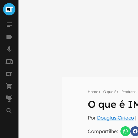
Home
O que é
Produtos
Seu res
O que é I
Assine a newsle
mão.
Por
Douglas Ciriaco
|
E-mail
Compartilhe: