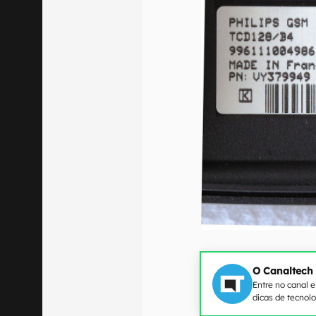
O Canaltech
Entre no canal 
dicas de tecnol