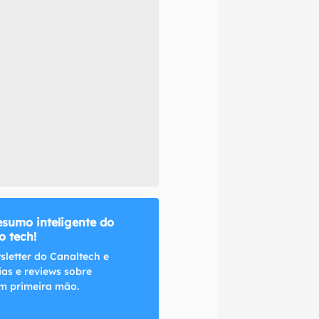
naltech.
esumo inteligente do
 tech!
sletter do Canaltech e
ias e reviews sobre
m primeira mão.