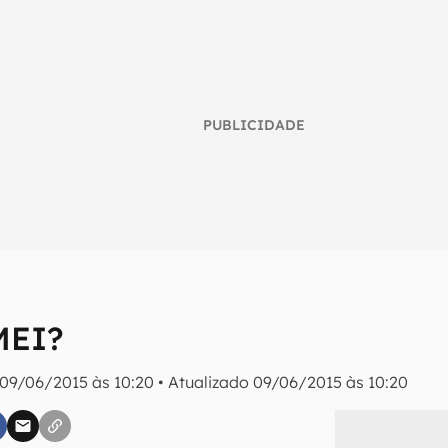
PUBLICIDADE
umo inteligente do mundo tech!
MEI?
tter do Canaltech e receba notícias e reviews sobre tecnologia 
09/06/2015 às 10:20
•
Atualizado
09/06/2015 às 10:20