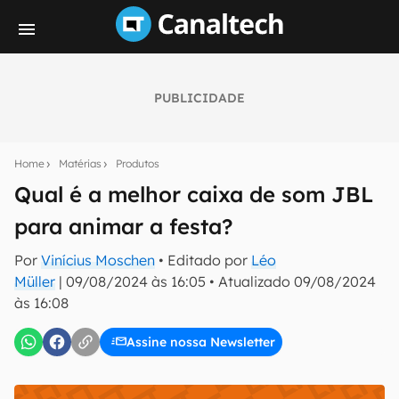
PUBLICIDADE
Seu resumo inteligente do mundo tech!
Assine a newsletter do Canaltech e receba
Home
Matérias
Produtos
notícias e reviews sobre tecnologia em primeira
mão.
Qual é a melhor caixa de som JBL
para animar a festa?
E-mail
Por
Vinícius Moschen
• Editado por
Léo
Müller
|
09/08/2024 às 16:05
•
Atualizado
09/08/2024
às 16:08
inscreva-se
Assine nossa Newsletter
Confirmo que li, aceito e concordo com os
Termos de
Uso e Política de Privacidade do Canaltech.