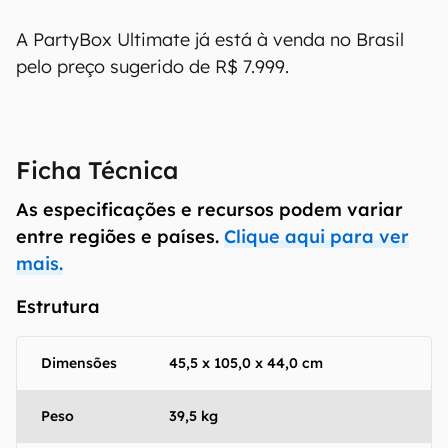
O Canaltech mantém esforço constante para
encontrar e manter atualizadas as
A PartyBox Ultimate já está à venda no Brasil
informações presentes em nossas fichas
pelo preço sugerido de R$ 7.999.
técnicas, porém tenha em mente que
especificações e recursos podem variar entre
regiões e países. Portanto, recomendamos
que você visite o site oficial do fabricante ou
Ficha Técnica
operadora que comercializa o produto para
confirmar suas características detalhadas e
As especificações e recursos podem variar
regionais.
entre regiões e países.
Clique aqui para ver
mais.
Aviso legal: O Canaltech não se responsabiliza
por quaisquer erros ou omissões, ou mesmo
Estrutura
os resultados obtidos com o uso dessas
informações. As informações são fornecidas
"como estão", sem qualquer garantia de
Dimensões
45,5 x 105,0 x 44,0 cm
precisão, detalhes, variações ou em relação
aos resultados obtidos com o uso dessas
Peso
39,5 kg
informações.