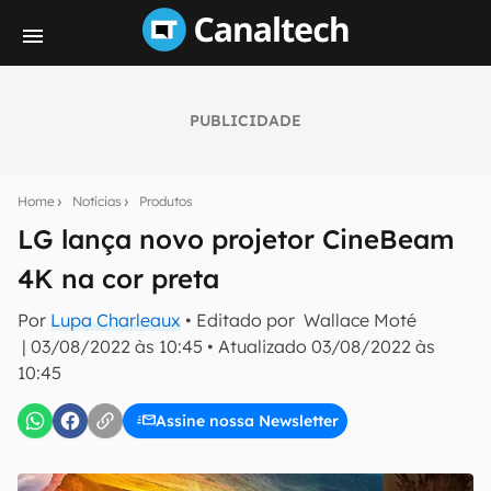
PUBLICIDADE
Seu resumo inteligente do mundo tech!
Assine a newsletter do Canaltech e receba
Home
Notícias
Produtos
notícias e reviews sobre tecnologia em primeira
mão.
LG lança novo projetor CineBeam
4K na cor preta
E-mail
Por
Lupa Charleaux
• Editado por
Wallace Moté
|
03/08/2022 às 10:45
•
Atualizado
03/08/2022 às
10:45
inscreva-se
Assine nossa Newsletter
Confirmo que li, aceito e concordo com os
Termos de
Uso e Política de Privacidade do Canaltech.