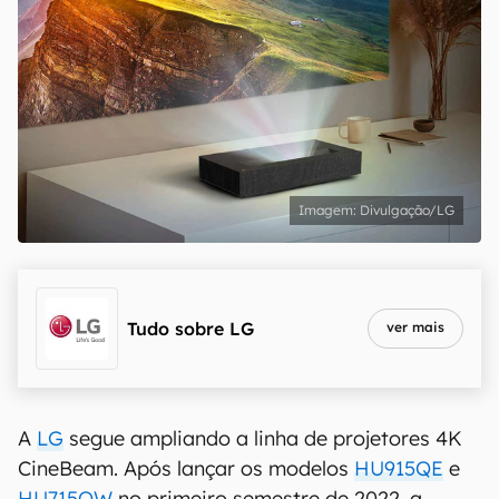
Divulgação/LG
Tudo sobre
LG
ver mais
A
LG
segue ampliando a linha de projetores 4K
CineBeam. Após lançar os modelos
HU915QE
e
HU715QW
no primeiro semestre de 2022, a