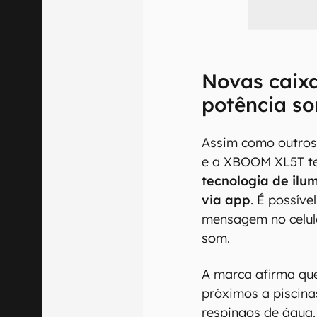
Novas caix
potência so
Assim como outro
e a XBOOM XL5T 
tecnologia de ilu
via app
. É possív
mensagem no celula
som.
A marca afirma qu
próximos a piscina
respingos de água.