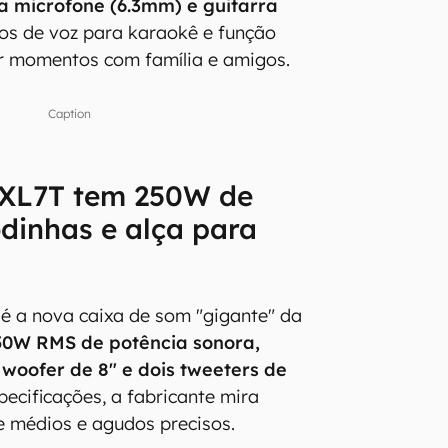
 microfone (6.3mm) e guitarra
tos de voz para karaokê e função
ar momentos com família e amigos.
Caption
XL7T tem 250W de
odinhas e alça para
 a nova caixa de som "gigante" da
50W RMS de potência sonora,
 woofer de 8" e dois tweeters de
pecificações, a fabricante mira
e médios e agudos precisos.