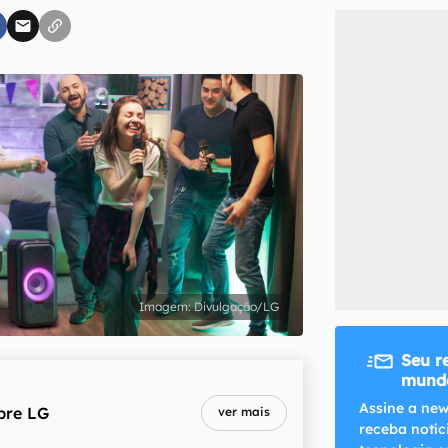
inscreva-se
li, aceito e concordo com os
Termos de Uso e Política de Privacidade do Ca
Divulgação/LG
Seu r
mundo
Assine a new
bre
LG
ver mais
receba notíc