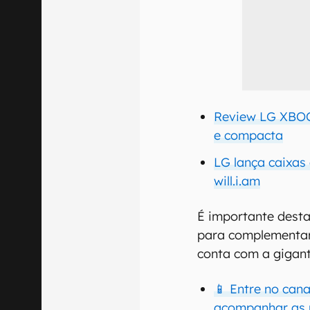
Review LG XBOO
e compacta
LG lança caixas
will.i.am
É importante dest
para complementar
conta com a gigant
📱 Entre no can
acompanhar as 