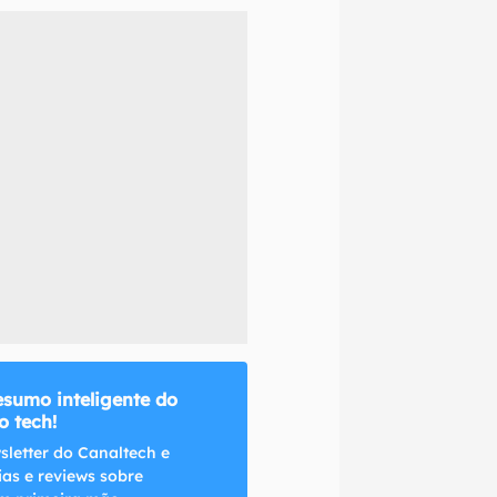
naltech.
esumo inteligente do
 tech!
sletter do Canaltech e
ias e reviews sobre