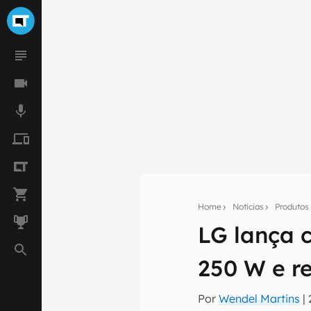
Home
Notícias
Produtos
LG lança 
Seu res
250 W e re
Assine a newsle
mão.
Por
Wendel Martins
|