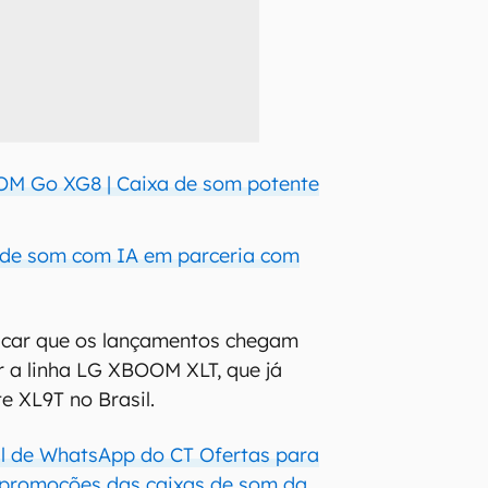
M Go XG8 | Caixa de som potente
 de som com IA em parceria com
acar que os lançamentos chegam
 a linha LG XBOOM XLT, que já
e XL9T no Brasil.
al de WhatsApp do CT Ofertas para
promoções das caixas de som da