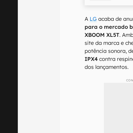
A
LG
acaba de anun
para o mercado b
XBOOM XL5T
. Amb
site da marca e c
potência sonora, d
IPX4
contra respin
dos lançamentos.
CON