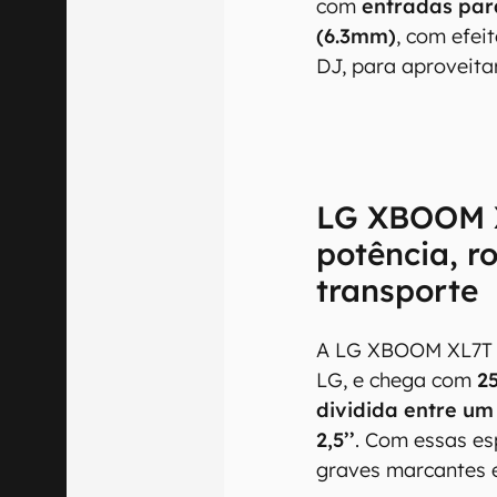
com
entradas para
(6.3mm)
, com efei
DJ, para aproveit
LG XBOOM 
potência, r
transporte
A LG XBOOM XL7T é
LG, e chega com
2
dividida entre um
2,5’’
. Com essas es
graves marcantes 