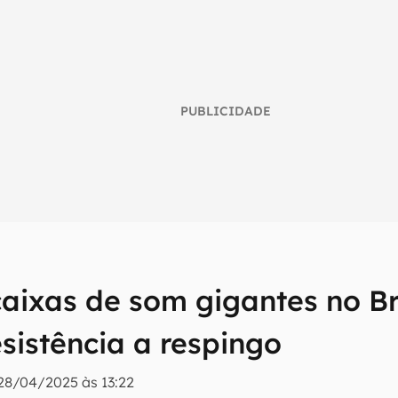
PUBLICIDADE
caixas de som gigantes no Br
umo inteligente do mundo tech!
sistência a respingo
tter do Canaltech e receba notícias e reviews sobre tecnologia 
28/04/2025 às 13:22