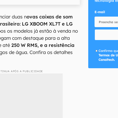
tecnologia e
E-mail
ciar duas n
ovas caixas de som
rasileiro: LG XBOOM XL7T e LG
os os modelos já estão à venda no
hegam com destaque para a alta
e até
250 W RMS, e a resistência
Confirmo que
gos de água. Confira os detalhes
Termos de U
Canaltech.
TINUA APÓS A PUBLICIDADE