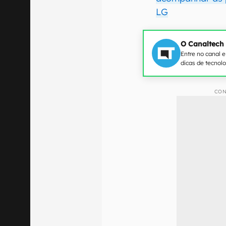
LG
O Canaltech
Entre no canal 
dicas de tecnol
CON