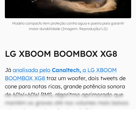
Modelo compacto tem proteção contra agua e poeira para garantir
maior durabilidade (Imagem: Reprodução/LG)
LG XBOOM BOOMBOX XG8
Já
analisada pelo
Canaltech,
a LG XBOOM
BOOMBOX XG8
traz um woofer, dois tweets de
cone para notas ricas, grande potência sonora
de 60W+60W RMS, algoritmo aprimorado que
mantém os graves até nos volumes mais baixos
e bateria com duração de até 15 horas.
CONTINUA APÓS A PUBLICIDADE