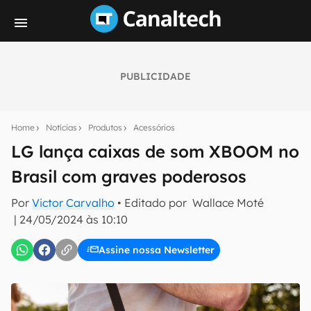
PUBLICIDADE
Seu resumo inteligente do mundo tech!
Assine a newsletter do Canaltech e receba
Home
Notícias
Produtos
Acessórios
notícias e reviews sobre tecnologia em primeira
mão.
LG lança caixas de som XBOOM no
Brasil com graves poderosos
E-mail
Por
Victor Carvalho
• Editado por
Wallace Moté
|
24/05/2024 às 10:10
inscreva-se
Assine nossa Newsletter
Confirmo que li, aceito e concordo com os
Termos de
Uso e Política de Privacidade do Canaltech.