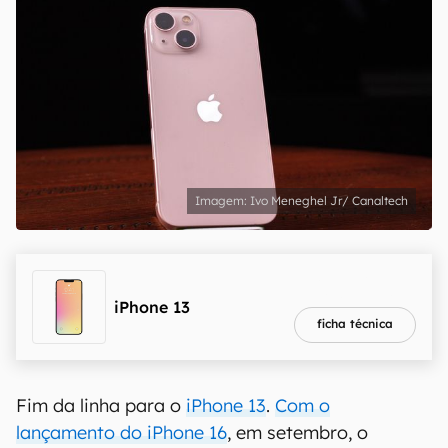
Ivo Meneghel Jr/ Canaltech
melhor preço
R$ 2.961,48
iPhone 13
ficha técnica
Fim da linha para o
iPhone 13
.
Com o
lançamento do iPhone 16
, em setembro, o