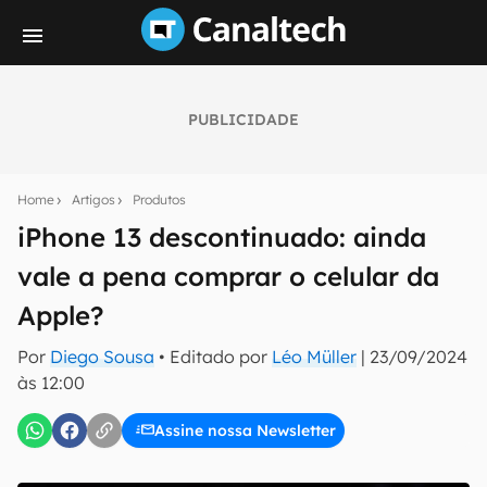
PUBLICIDADE
Seu resumo inteligente do mundo tech!
Assine a newsletter do Canaltech e receba
Home
Artigos
Produtos
notícias e reviews sobre tecnologia em primeira
mão.
iPhone 13 descontinuado: ainda
vale a pena comprar o celular da
E-mail
Apple?
Por
Diego Sousa
• Editado por
Léo Müller
|
23/09/2024
inscreva-se
às 12:00
Assine nossa Newsletter
Confirmo que li, aceito e concordo com os
Termos de
Uso e Política de Privacidade do Canaltech.