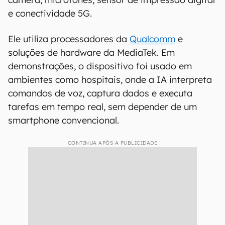
inteligentes.
Crachá inteligente com 5G e
IA
O protótipo mais chamativo é um crachá
inteligente equipado com tela sensível ao toque,
câmera, microfones, sensor de impressão digital
e conectividade 5G.
Ele utiliza processadores da
Qualcomm
e
soluções de hardware da MediaTek. Em
demonstrações, o dispositivo foi usado em
ambientes como hospitais, onde a IA interpreta
comandos de voz, captura dados e executa
tarefas em tempo real, sem depender de um