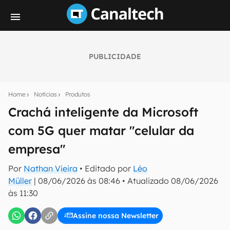
PUBLICIDADE
Seu resumo inteligente do mundo tech!
Assine a newsletter do Canaltech e receba
Home
Notícias
Produtos
notícias e reviews sobre tecnologia em primeira
mão.
Crachá inteligente da Microsoft
com 5G quer matar "celular da
E-mail
empresa"
Por
Nathan Vieira
• Editado por
Léo
inscreva-se
Müller
|
08/06/2026 às 08:46
•
Atualizado
08/06/2026
às 11:30
Confirmo que li, aceito e concordo com os
Termos de
Uso e Política de Privacidade do Canaltech.
Assine nossa Newsletter