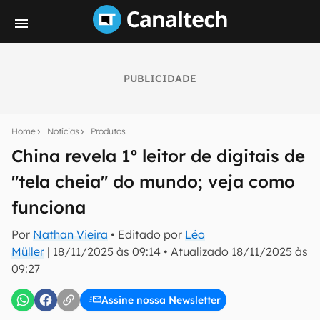
PUBLICIDADE
Seu resumo inteligente do mundo tech!
Assine a newsletter do Canaltech e receba
Home
Notícias
Produtos
notícias e reviews sobre tecnologia em primeira
mão.
China revela 1º leitor de digitais de
"tela cheia" do mundo; veja como
E-mail
funciona
Por
Nathan Vieira
• Editado por
Léo
inscreva-se
Müller
|
18/11/2025 às 09:14
•
Atualizado
18/11/2025 às
09:27
Confirmo que li, aceito e concordo com os
Termos de
Uso e Política de Privacidade do Canaltech.
Assine nossa Newsletter