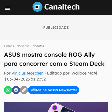
PUBLICIDADE
Seu resumo inteligente do mundo tech!
Assine a newsletter do Canaltech e receba
Home
Notícias
Produtos
notícias e reviews sobre tecnologia em primeira
mão.
ASUS mostra console ROG Ally
para concorrer com o Steam Deck
E-mail
Por
Vinícius Moschen
• Editado por
Wallace Moté
|
03/04/2023 às 15:52
inscreva-se
Assine nossa Newsletter
Confirmo que li, aceito e concordo com os
Termos de
Uso e Política de Privacidade do Canaltech.