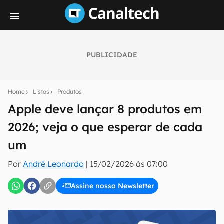
PUBLICIDADE
Seu resumo inteligente do mundo tech!
Assine a newsletter do Canaltech e receba
Home
Listas
Produtos
notícias e reviews sobre tecnologia em primeira
mão.
Apple deve lançar 8 produtos em
2026; veja o que esperar de cada
E-mail
um
Por
André Leonardo
|
15/02/2026 às 07:00
inscreva-se
Assine nossa Newsletter
Confirmo que li, aceito e concordo com os
Termos de
Uso e Política de Privacidade do Canaltech.