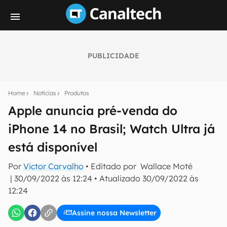
PUBLICIDADE
Seu resumo inteligente do mundo tech!
Assine a newsletter do Canaltech e receba
Home
Notícias
Produtos
notícias e reviews sobre tecnologia em primeira
mão.
Apple anuncia pré-venda do
iPhone 14 no Brasil; Watch Ultra já
E-mail
está disponível
Por
Victor Carvalho
• Editado por
Wallace Moté
inscreva-se
|
30/09/2022 às 12:24
•
Atualizado
30/09/2022 às
12:24
Confirmo que li, aceito e concordo com os
Termos de
Uso e Política de Privacidade do Canaltech.
Assine nossa Newsletter