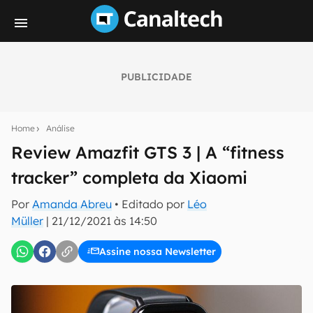
PUBLICIDADE
Seu resumo inteligente do mundo tech!
Assine a newsletter do Canaltech e receba
Home
Análise
notícias e reviews sobre tecnologia em primeira
mão.
Review Amazfit GTS 3 | A “fitness
tracker” completa da Xiaomi
E-mail
Por
Amanda Abreu
• Editado por
Léo
Müller
|
21/12/2021 às 14:50
inscreva-se
Assine nossa Newsletter
Confirmo que li, aceito e concordo com os
Termos de
Uso e Política de Privacidade do Canaltech.