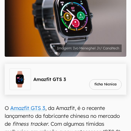
Ivo Meneghel Jr/ Canaltech
melhor preço
R$ 969,03
Amazfit GTS 3
ficha técnica
O
Amazfit GTS 3
, da Amazfit, é o recente
lançamento da fabricante chinesa no mercado
de
fitness tracker
. Com algumas tímidas