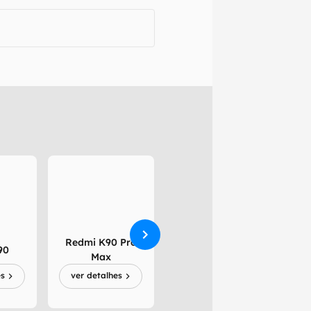
Redmi K90 Pro
90
Xiaomi 17 Fold
Xi
Max
es
ver detalhes
ver detalhes