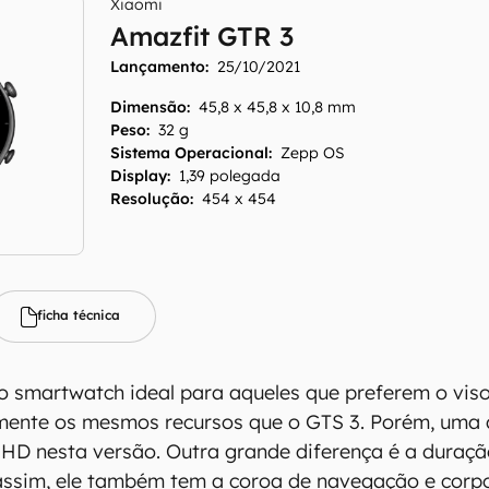
Xiaomi
Amazfit GTR 3
Lançamento:
25/10/2021
Dimensão
:
45,8 x 45,8 x 10,8 mm
Peso
:
32 g
Sistema Operacional
:
Zepp OS
Display
:
1,39 polegada
Resolução
:
454 x 454
ficha técnica
o smartwatch ideal para aqueles que preferem o viso
mente os mesmos recursos que o GTS 3. Porém, uma d
 HD nesta versão. Outra grande diferença é a duraçã
 assim, ele também tem a coroa de navegação e corpo