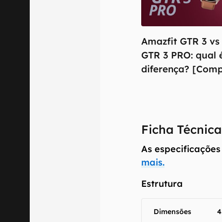
Amazfit GTR 3 vs
GTR 3 PRO: qual 
diferença? [Comp
O Canaltech m
Ficha Técnica
informações p
especificações
As especificações
recomendamos q
mais.
comercializa o
Estrutura
Aviso legal: O
mesmo os resu
fornecidas "co
Dimensões
4
em relação ao