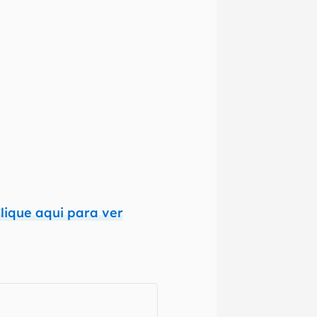
izadas as
nte que
o,
lique aqui para ver
ra que
 e regionais.
omissões, ou
mações são
 variações ou