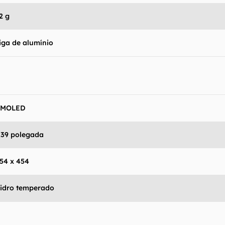
2 g
iga de alumínio
AMOLED
,39 polegada
54 x 454
idro temperado