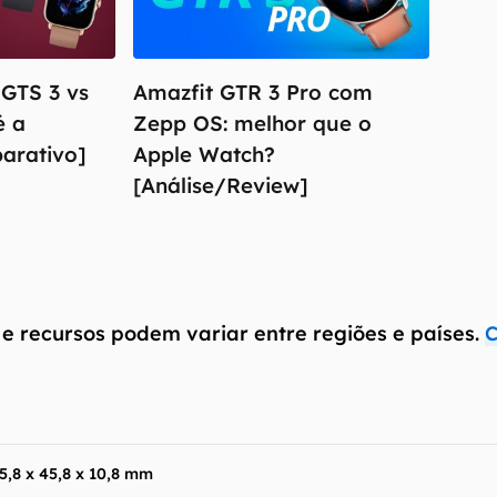
 GTS 3 vs
Amazfit GTR 3 Pro com
é a
Zepp OS: melhor que o
arativo]
Apple Watch?
[Análise/Review]
antém esforço constante para encontrar e manter atual
resentes em nossas fichas técnicas, porém tenha em me
 e recursos podem variar entre regiões e países. Portant
 e recursos podem variar entre regiões e países.
C
ue você visite o site oficial do fabricante ou operado
 produto para confirmar suas características detalhadas
 Canaltech não se responsabiliza por quaisquer erros ou 
ltados obtidos com o uso dessas informações. As infor
mo estão", sem qualquer garantia de precisão, detalhes,
5,8 x 45,8 x 10,8 mm
s resultados obtidos com o uso dessas informações.