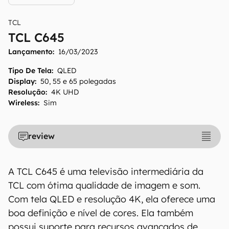
TCL
TCL C645
Lançamento:
16/03/2023
Tipo De Tela
:
QLED
Display
:
50, 55 e 65 polegadas
Resolução
:
4K UHD
Wireless
:
Sim
review
A TCL C645 é uma televisão intermediária da
TCL com ótima qualidade de imagem e som.
Com tela QLED e resolução 4K, ela oferece uma
boa definição e nível de cores. Ela também
possui suporte para recursos avançados de