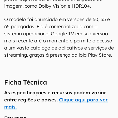
imagem, como Dolby Vision e HDR10+.
O modelo foi anunciado em versões de 50, 55 e
65 polegadas. Ela é comercializada com o
sistema operacional Google TV em sua versão
mais recente até o momento e permite o acesso
a um vasto catálogo de aplicativos e serviços de
streaming, graças à presença da loja Play Store.
O Canaltech mantém esforço constante para
Ficha Técnica
encontrar e manter atualizadas as
informações presentes em nossas fichas
As especificações e recursos podem variar
técnicas, porém tenha em mente que
entre regiões e países.
Clique aqui para ver
especificações e recursos podem variar entre
mais.
regiões e países. Portanto, recomendamos
que você visite o site oficial do fabricante ou