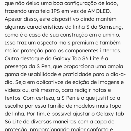
que não deixa uma boa configuração de lado,
regionais.
trazendo uma tela IPS em vez de AMOLED.
Aviso legal: O Canaltech não se responsabiliza
Apesar disso, este dispositivo ainda mantém
por quaisquer erros ou omissões, ou mesmo
algumas características da linha S da Samsung,
os resultados obtidos com o uso dessas
como é o caso da sua construção em alumínio.
informações. As informações são fornecidas
Isso traz um aspecto mais premium e também
"como estão", sem qualquer garantia de
precisão, detalhes, variações ou em relação
maior proteção para os componentes internos.
aos resultados obtidos com o uso dessas
Outro destaque do Galaxy Tab S6 Lite é a
informações.
presença da S Pen, que proporciona uma ampla
gama de usabilidade e praticidade para o dia-a-
dia. Seja em aplicativos de edição de imagens e
vídeos ou, até mesmo, para redigir notas e
textos. Com certeza, a S Pen é o que justifica a
escolha por essa família de modelos mais topo
de linha. Por fim, é possível ajustar o Galaxy Tab
S6 Lite de diversas maneiras com a capa de
proteção, proporcionando maior conforto e