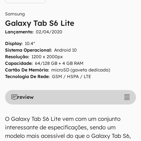
Samsung
Galaxy Tab S6 Lite
Lançamento:
02/04/2020
Display
:
10.4"
Sistema Operacional
:
Android 10
Resolução
:
1200 x 2000px
Capacidade
:
64/128 GB + 4 GB RAM
Cartão De Memória
:
microSD (gaveta dedicada)
O Canaltech mantém esforço constante para
Tecnologia De Rede
:
GSM / HSPA / LTE
encontrar e manter atualizadas as
informações presentes em nossas fichas
review
técnicas, porém tenha em mente que
especificações e recursos podem variar entre
regiões e países. Portanto, recomendamos
O Galaxy Tab S6 Lite vem com um conjunto
que você visite o site oficial do fabricante ou
interessante de especificações, sendo um
operadora que comercializa o produto para
modelo mais acessível do que o Galaxy Tab S6,
confirmar suas características detalhadas e