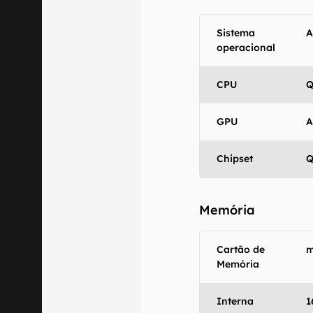
Sistema
A
operacional
CPU
Q
GPU
A
Chipset
Q
Memória
Cartão de
m
Memória
Interna
1