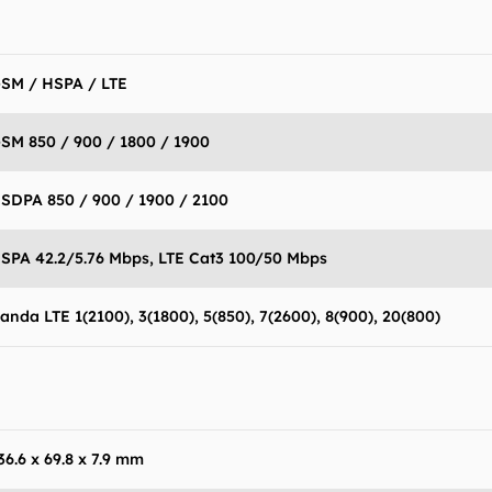
SM / HSPA / LTE
SM 850 / 900 / 1800 / 1900
SDPA 850 / 900 / 1900 / 2100
SPA 42.2/5.76 Mbps, LTE Cat3 100/50 Mbps
anda LTE 1(2100), 3(1800), 5(850), 7(2600), 8(900), 20(800)
antém esforço constante para encontrar e manter atual
resentes em nossas fichas técnicas, porém tenha em me
 e recursos podem variar entre regiões e países. Portant
36.6 x 69.8 x 7.9 mm
ue você visite o site oficial do fabricante ou operado