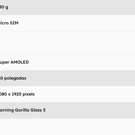
 produto para confirmar suas características detalhadas
30 g
 Canaltech não se responsabiliza por quaisquer erros ou 
ltados obtidos com o uso dessas informações. As infor
icro SIM
mo estão", sem qualquer garantia de precisão, detalhes,
s resultados obtidos com o uso dessas informações.
uper AMOLED
.0 polegadas
080 x 1920 pixels
orning Gorilla Glass 3