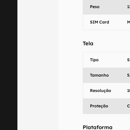
comercializa o
Peso
1
Aviso legal: O
mesmo os resu
SIM Card
M
fornecidas "co
em relação ao
Tela
Tipo
S
Tamanho
5
Resolução
1
Proteção
C
Plataforma