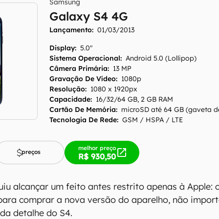
Samsung
Galaxy S4 4G
Lançamento:
01/03/2013
Display
:
5.0"
Sistema Operacional
:
Android 5.0 (Lollipop)
Câmera Primária
:
13 MP
Gravação De Vídeo
:
1080p
Resolução
:
1080 x 1920px
Capacidade
:
16/32/64 GB, 2 GB RAM
Cartão De Memória
:
microSD até 64 GB (gaveta d
Tecnologia De Rede
:
GSM / HSPA / LTE
melhor preço
preços
R$ 930,50
u alcançar um feito antes restrito apenas à Apple: c
para comprar a nova versão do aparelho, não import
da detalhe do S4.