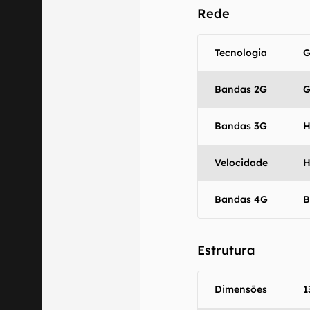
Rede
Tecnologia
G
Bandas 2G
G
Bandas 3G
H
Velocidade
H
Bandas 4G
B
O Canaltech m
Estrutura
informações p
especificações
Dimensões
1
recomendamos q