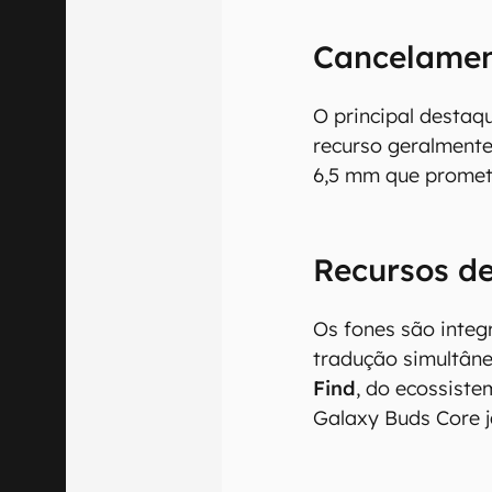
Cancelament
O principal destaq
recurso geralmente
6,5 mm que promet
Recursos de
O Canaltech m
Os fones são inte
informações p
tradução simultân
especificações
Find
, do ecossiste
recomendamos q
comercializa o
Galaxy Buds Core j
Aviso legal: O
mesmo os resu