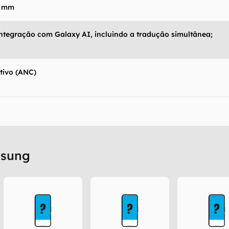
 mm
ntegração com Galaxy AI, incluindo a tradução simultânea;
tivo (ANC)
msung