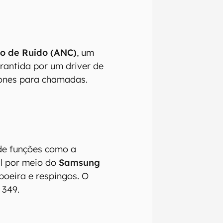
o de Ruído (ANC)
, um
rantida por um driver de
fones para chamadas.
izadas as
 de funções como a
nte que
l por meio do
Samsung
o,
poeira e respingos. O
ra que
 e regionais.
 349.
omissões, ou
mações são