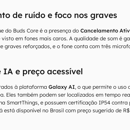
o de ruído e foco nos graves
ue do Buds Core é a presença do
Cancelamento Ativ
 visto em fones mais caros. A qualidade de som é ga
e graves reforçados, e o fone conta com três micro
 IA e preço acessível
antém esforço constante para encontrar e manter atual
grados à plataforma
Galaxy AI
, o que permite o uso
resentes em nossas fichas técnicas, porém tenha em me
ea. Eles também podem ser localizados em tempo rea
 e recursos podem variar entre regiões e países. Portant
ma SmartThings, e possuem certificação IP54 contra 
ue você visite o site oficial do fabricante ou operado
 produto para confirmar suas características detalhadas
á está disponível no Brasil com preço sugerido de R$
 Canaltech não se responsabiliza por quaisquer erros ou 
ltados obtidos com o uso dessas informações. As infor