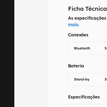
fornecidas "co
Ficha Técnica
em relação ao
As especificações
mais.
Conexões
Bluetooth
5
Bateria
Stand-by
3
Especificações