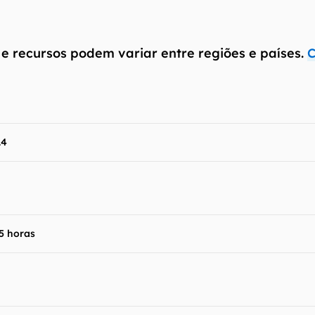
mo estão", sem qualquer garantia de precisão, detalhes,
s resultados obtidos com o uso dessas informações.
 e recursos podem variar entre regiões e países.
C
.4
5 horas