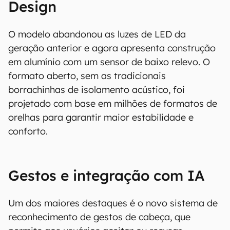
Design
O Canaltech mantém esforço constante para
encontrar e manter atualizadas as
O modelo abandonou as luzes de LED da
informações presentes em nossas fichas
geração anterior e agora apresenta construção
técnicas, porém tenha em mente que
em alumínio com um sensor de baixo relevo. O
especificações e recursos podem variar entre
formato aberto, sem as tradicionais
regiões e países. Portanto, recomendamos
borrachinhas de isolamento acústico, foi
que você visite o site oficial do fabricante ou
projetado com base em milhões de formatos de
operadora que comercializa o produto para
confirmar suas características detalhadas e
orelhas para garantir maior estabilidade e
regionais.
conforto.
Aviso legal: O Canaltech não se responsabiliza
por quaisquer erros ou omissões, ou mesmo
Gestos e integração com IA
os resultados obtidos com o uso dessas
informações. As informações são fornecidas
"como estão", sem qualquer garantia de
Um dos maiores destaques é o novo sistema de
precisão, detalhes, variações ou em relação
reconhecimento de gestos de cabeça, que
aos resultados obtidos com o uso dessas