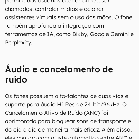
permite aos usuários aceitar ou recusar
informações.
chamadas, controlar mídias e acionar
assistentes virtuais sem o uso das mãos. O fone
também aprofunda a integração com
ferramentas de IA, como Bixby, Google Gemini e
Perplexity.
Áudio e cancelamento de
ruído
Os fones possuem alto-falantes de duas vias e
suporte para áudio Hi-Res de 24-bit/96kHz. O
Cancelamento Ativo de Ruído (ANC) foi
aprimorado para bloquear sons de transporte e
do dia a dia de maneira mais eficaz. Além disso,
eles contam com ajuste automático entre ANC e