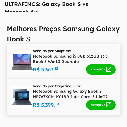
ULTRAFINOS: Galaxy Book S vs
Macbook Air
Melhores Preços Samsung Galaxy
Book S
Vendido por
Shoptime
Notebook Samsung i5 8GB 512GB 13.3
Book S Win10 Dourado
R$ 5.367,
12
comprar
Vendido por
Magazine Luiza
Notebook Samsung Galaxy Book S
NP767XCM-K01BR Intel Core i5 L16G7
13,3" 8GB SSD 256 GB Windows 10 Leitor
R$ 5.399,
10
comprar
Biométrico Touchscreen