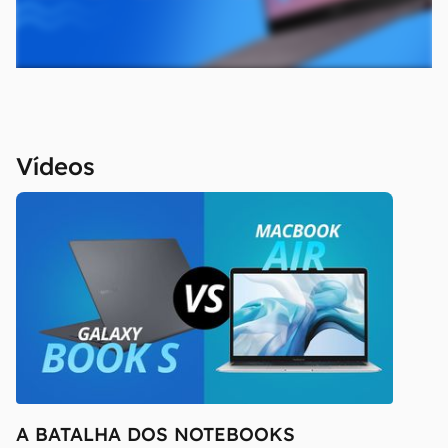
que você visite o site oficial do fabricante ou
operadora que comercializa o produto para
confirmar suas características detalhadas e
regionais.
Aviso legal: O Canaltech não se responsabiliza
por quaisquer erros ou omissões, ou mesmo
Vídeos
os resultados obtidos com o uso dessas
informações. As informações são fornecidas
"como estão", sem qualquer garantia de
precisão, detalhes, variações ou em relação
aos resultados obtidos com o uso dessas
informações.
A BATALHA DOS NOTEBOOKS