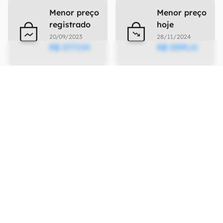
Menor preço
Menor preço
registrado
hoje
20/09/2023
28/11/2024
R$
3777
,
R$
5399
,
00
10
Ficha Técnica
As especificações e recursos podem variar
entre regiões e países.
Clique aqui para ver
mais.
Tela
Tipo
Super AMOLED
Resolução
1920 x 1080 pixels