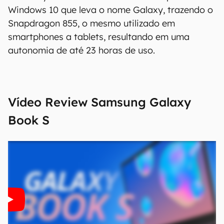
Windows 10 que leva o nome Galaxy, trazendo o
Snapdragon 855, o mesmo utilizado em
smartphones a tablets, resultando em uma
autonomia de até 23 horas de uso.
Vídeo Review
Samsung Galaxy
Book S
O Canaltech mantém esforço constante para
encontrar e manter atualizadas as
informações presentes em nossas fichas
técnicas, porém tenha em mente que
especificações e recursos podem variar entre
regiões e países. Portanto, recomendamos