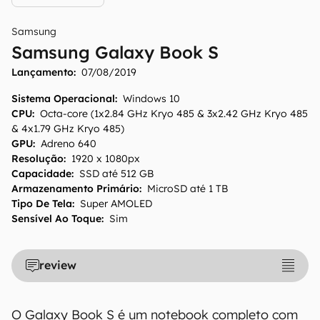
Samsung
Samsung Galaxy Book S
Lançamento:
07/08/2019
Sistema Operacional
:
Windows 10
CPU
:
Octa-core (1x2.84 GHz Kryo 485 & 3x2.42 GHz Kryo 485
& 4x1.79 GHz Kryo 485)
GPU
:
Adreno 640
Resolução
:
1920 x 1080px
Capacidade
:
SSD até 512 GB
Armazenamento Primário
:
MicroSD até 1 TB
Tipo De Tela
:
Super AMOLED
Sensível Ao Toque
:
Sim
review
O Galaxy Book S é um notebook completo com