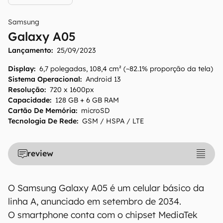
Samsung
Galaxy A05
O Canaltech mantém esforço constante para
encontrar e manter atualizadas as
Lançamento:
25/09/2023
informações presentes em nossas fichas
Display
:
6,7 polegadas, 108,4 cm² (~82.1% proporção da tela)
técnicas, porém tenha em mente que
Sistema Operacional
:
Android 13
especificações e recursos podem variar entre
Resolução
:
720 x 1600px
regiões e países. Portanto, recomendamos
Capacidade
:
128 GB + 6 GB RAM
que você visite o site oficial do fabricante ou
Cartão De Memória
:
microSD
Tecnologia De Rede
:
GSM / HSPA / LTE
operadora que comercializa o produto para
confirmar suas características detalhadas e
regionais.
review
Aviso legal: O Canaltech não se responsabiliza
por quaisquer erros ou omissões, ou mesmo
O Samsung Galaxy A05 é um celular básico da
os resultados obtidos com o uso dessas
linha A, anunciado em setembro de 2034.
informações. As informações são fornecidas
"como estão", sem qualquer garantia de
O smartphone conta com o chipset MediaTek