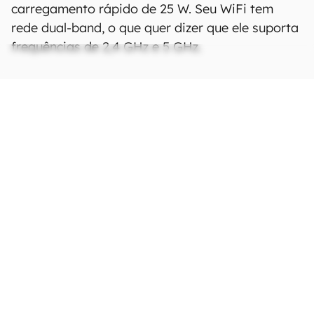
carregamento rápido de 25 W. Seu WiFi tem
rede dual-band, o que quer dizer que ele suporta
frequências de 2,4 GHz e 5 GHz.
Ficha Técnica
As especificações e recursos podem variar
entre regiões e países.
Clique aqui para ver
mais.
Rede
Tecnologia
GSM / HSPA / LTE
Bandas 2G
GSM 850 / 900 / 1800 /
1900