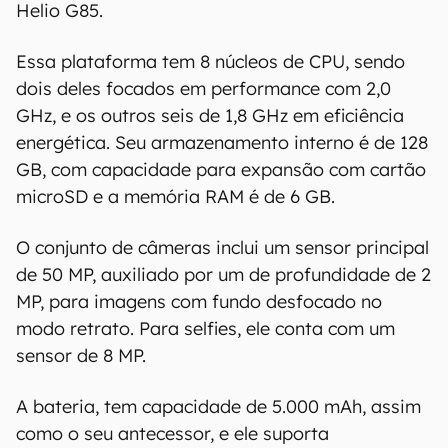
precisão, detalhes, variações ou em relação
Helio G85.
aos resultados obtidos com o uso dessas
informações.
Essa plataforma tem 8 núcleos de CPU, sendo
dois deles focados em performance com 2,0
GHz, e os outros seis de 1,8 GHz em eficiência
energética. Seu armazenamento interno é de 128
GB, com capacidade para expansão com cartão
microSD e a memória RAM é de 6 GB.
O conjunto de câmeras inclui um sensor principal
de 50 MP, auxiliado por um de profundidade de 2
MP, para imagens com fundo desfocado no
modo retrato. Para selfies, ele conta com um
sensor de 8 MP.
A bateria, tem capacidade de 5.000 mAh, assim
como o seu antecessor, e ele suporta