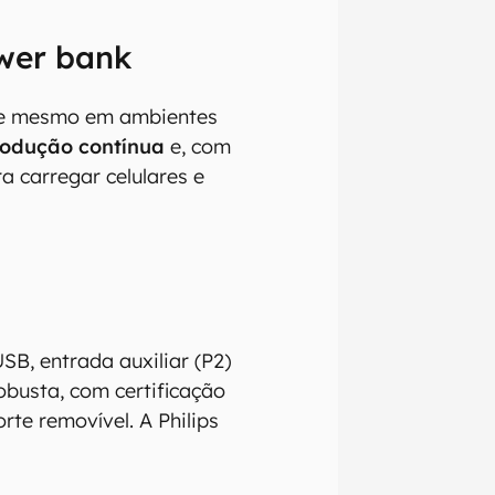
ower bank
te mesmo em ambientes
rodução contínua
e, com
 carregar celulares e
USB, entrada auxiliar (P2)
obusta, com certificação
izadas as
rte removível. A Philips
nte que
o,
ra que