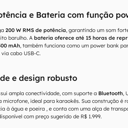
otência e Bateria com função p
ga
200 W RMS de potência
, garantindo um som for
ito barulho. A
bateria oferece até 15 horas de rep
500 mAh
, também funciona como um power bank para
s via cabo USB-C.
de e design robusto
ssui ampla conectividade, com suporte a
Bluetooth
, 
 microfone, ideal para karaokês. Sua construção é r
antém esforço constante para encontrar e manter atual
ia à água e poeira , e conta com uma alça de transpo
resentes em nossas fichas técnicas, porém tenha em me
isponível com preço sugerido de R$ 1.999.
 e recursos podem variar entre regiões e países. Portant
ue você visite o site oficial do fabricante ou operado