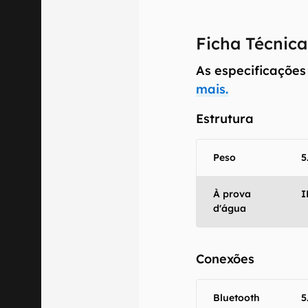
comercializa o
Ficha Técnica
Aviso legal: O
mesmo os resu
As especificações
fornecidas "co
mais.
em relação ao
Estrutura
Peso
5
À prova
I
d'água
Conexões
Bluetooth
5