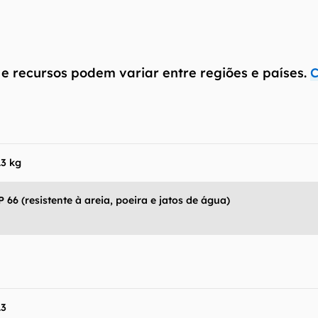
 produto para confirmar suas características detalhadas
 Canaltech não se responsabiliza por quaisquer erros ou 
ltados obtidos com o uso dessas informações. As infor
 e recursos podem variar entre regiões e países.
C
mo estão", sem qualquer garantia de precisão, detalhes,
s resultados obtidos com o uso dessas informações.
.3 kg
P 66 (resistente à areia, poeira e jatos de água)
.3