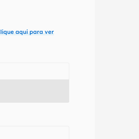
 e regionais.
omissões, ou
mações são
lique aqui para ver
 variações ou