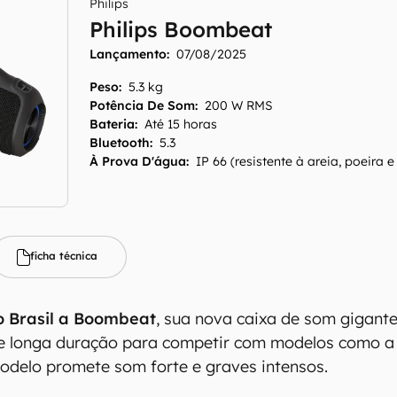
Philips
Philips Boombeat
Lançamento:
07/08/2025
Peso
:
5.3 kg
Potência De Som
:
200 W RMS
Bateria
:
Até 15 horas
Bluetooth
:
5.3
À Prova D'água
:
IP 66 (resistente à areia, poeira 
ficha técnica
o Brasil a Boombeat
, sua nova caixa de som gigant
de longa duração para competir com modelos como
odelo promete som forte e graves intensos.