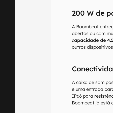
200 W de p
A Boombeat entre
abertos ou com mu
c
apacidade de 4.
outros dispositivo
Conectivida
A caixa de som po
e uma entrada para
O Canaltech m
IP66 para resistênc
informações p
Boombeat já está d
especificações
recomendamos q