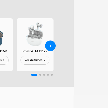
1169
Philips TAT1179
The Xtra
Sp
es
ver detalhes
ver detalhes