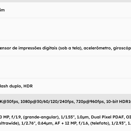
im
ensor de impressões digitais (sob a tela), acelerômetro, giroscó
lash duplo, HDR
K@30fps, 1080p@30/60/120/240fps, 720p@960fps, 10-bit HDR1
0 MP, f/1.9, (grande-angular), 1/1.55", 1.0µm, Dual Pixel PDAF, OI
ultrawide), 1/2.76", 0.64µm, AF + 12 MP, f/1.6, (telefoto), 1/2.93"