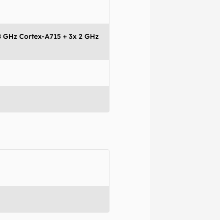
omissões, ou
mações são
 variações ou
,8 GHz Cortex-A715 + 3x 2 GHz