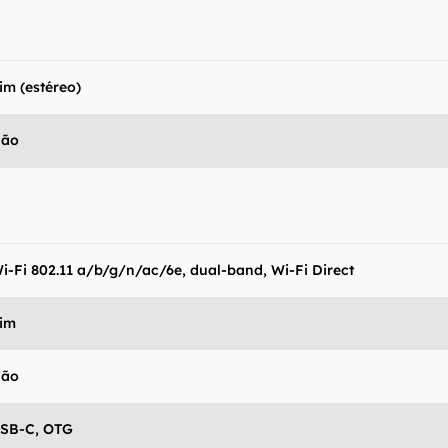
im (estéreo)
Não
i-Fi 802.11 a/b/g/n/ac/6e, dual-band, Wi-Fi Direct
im
Não
SB-C, OTG