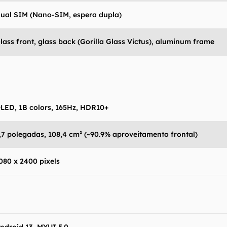
ual SIM (Nano-SIM, espera dupla)
lass front, glass back (Gorilla Glass Victus), aluminum frame
LED, 1B colors, 165Hz, HDR10+
,7 polegadas, 108,4 cm² (~90.9% aproveitamento frontal)
080 x 2400 pixels
antém esforço constante para encontrar e manter atual
resentes em nossas fichas técnicas, porém tenha em me
 e recursos podem variar entre regiões e países. Portant
ue você visite o site oficial do fabricante ou operado
 produto para confirmar suas características detalhadas