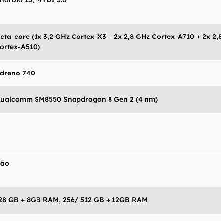
ndroid 13, MYUI 5.0
 Canaltech não se responsabiliza por quaisquer erros ou 
ltados obtidos com o uso dessas informações. As infor
mo estão", sem qualquer garantia de precisão, detalhes,
cta-core (1x 3,2 GHz Cortex-X3 + 2x 2,8 GHz Cortex-A710 + 2x 2
s resultados obtidos com o uso dessas informações.
ortex-A510)
dreno 740
ualcomm SM8550 Snapdragon 8 Gen 2 (4 nm)
Não
28 GB + 8GB RAM, 256/ 512 GB + 12GB RAM