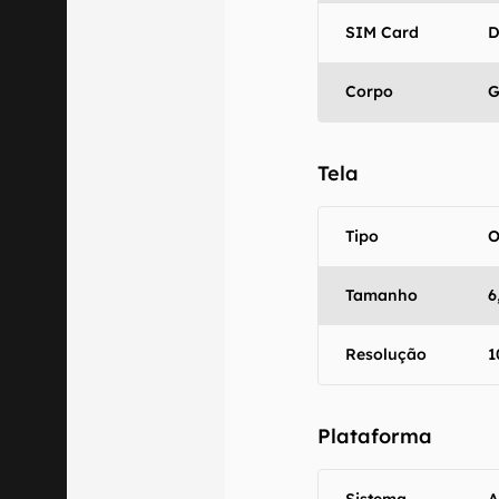
SIM Card
D
Corpo
G
Tela
Tipo
O
Tamanho
6
Resolução
1
O Canaltech m
informações p
especificações
Plataforma
recomendamos q
comercializa o