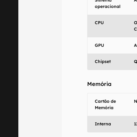
Sistema
A
Aviso legal: O
operacional
mesmo os resu
fornecidas "co
CPU
O
em relação ao
C
GPU
A
Chipset
Q
Memória
Cartão de
Memória
Interna
1