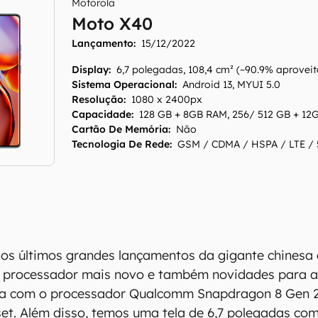
Motorola
Moto X40
Lançamento:
15/12/2022
Display
:
6,7 polegadas, 108,4 cm² (~90.9% aproveit
Sistema Operacional
:
Android 13, MYUI 5.0
Resolução
:
1080 x 2400px
Capacidade
:
128 GB + 8GB RAM, 256/ 512 GB + 1
Cartão De Memória
:
Não
Tecnologia De Rede
:
GSM / CDMA / HSPA / LTE /
s últimos grandes lançamentos da gigante chinesa a
 processador mais novo e também novidades para a 
ca com o processador Qualcomm Snapdragon 8 Gen 2,
set. Além disso, temos uma tela de 6,7 polegadas com