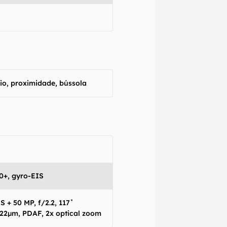
pio, proximidade, bússola
0+, gyro-EIS
S + 50 MP, f/2.2, 117˚
, 1.22µm, PDAF, 2x optical zoom