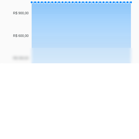
R$ 900,00
R$ 600,00
R$ 300,00
R$ 0,00
13 Abr
17 Abr
21 Abr
25 Abr
29 Abr
03 Mai
07 Mai
Menor preço
Menor preço
registrado
hoje
24/08/2023
12/05/2026
R$
419
,
R$
1056
,
00
39