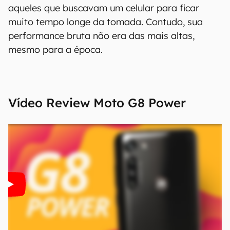
informações. As informações são fornecidas
aqueles que buscavam um celular para ficar
"como estão", sem qualquer garantia de
muito tempo longe da tomada. Contudo, sua
precisão, detalhes, variações ou em relação
performance bruta não era das mais altas,
aos resultados obtidos com o uso dessas
mesmo para a época.
informações.
Vídeo Review
Moto G8 Power