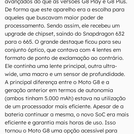
avançados do que as versões G8 Play e G8 Plus.
De forma que este aparelho era a escolha para
aqueles que buscavam maior poder de
processamento. Sendo assim, ele recebeu um
upgrade de chipset, saindo do Snapdragon 632
O Canaltech mantém esforço constante para
para o 665. O grande destaque ficou para seu
encontrar e manter atualizadas as
conjunto óptico, que contava com 4 lentes em
informações presentes em nossas fichas
formato de ponto de exclamação ao contrário.
técnicas, porém tenha em mente que
especificações e recursos podem variar entre
Ele continha uma lente principal, outra ultra-
regiões e países. Portanto, recomendamos
wide, uma macro e um sensor de profundidade.
que você visite o site oficial do fabricante ou
A principal diferença entre o Moto G8 e a
operadora que comercializa o produto para
geração anterior em termos de autonomia
confirmar suas características detalhadas e
(ambos tinham 5.000 mAh) estava na utilização
regionais.
de um processador mais eficiente. Apesar de a
Aviso legal: O Canaltech não se responsabiliza
bateria continuar a mesma, o novo SoC era mais
por quaisquer erros ou omissões, ou mesmo
eficiente e garantia mais horas de uso. Isso
os resultados obtidos com o uso dessas
tornou o Moto G8 uma opção acessível para