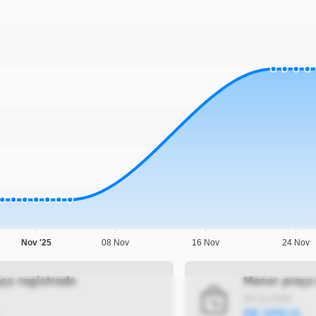
Nov '25
08 Nov
16 Nov
24 Nov
ço registrado
Menor preço
09/12/2025
R$
1399
,
26