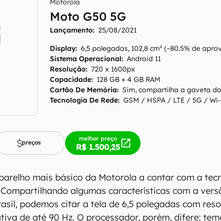
Motorola
Moto G50 5G
Lançamento:
25/08/2021
Display
:
6,5 polegadas, 102,8 cm² (~80.5% de aprov
Sistema Operacional
:
Android 11
Resolução
:
720 x 1600px
Capacidade
:
128 GB + 4 GB RAM
Cartão De Memória
:
Sim, compartilha a gaveta d
Tecnologia De Rede
:
GSM / HSPA / LTE / 5G / Wi-
melhor preço
preços
R$ 1.500,25
arelho mais básico da Motorola a contar com a tec
 Compartilhando algumas características com a ver
sil, podemos citar a tela de 6,5 polegadas com res
tiva de até 90 Hz. O processador, porém, difere: te