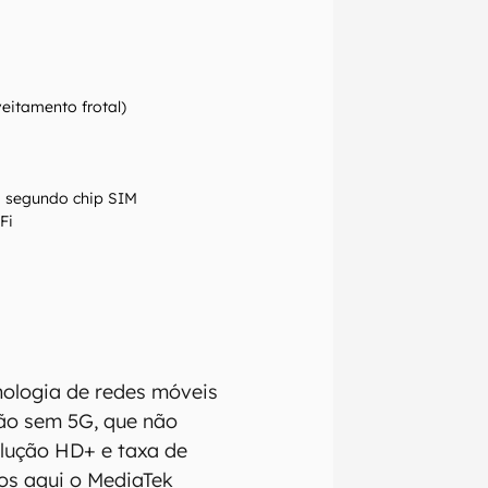
eitamento frotal)
o segundo chip SIM
Fi
nologia de redes móveis
são sem 5G, que não
olução HD+ e taxa de
mos aqui o MediaTek