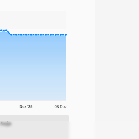
Dez '25
08 Dez
 hoje