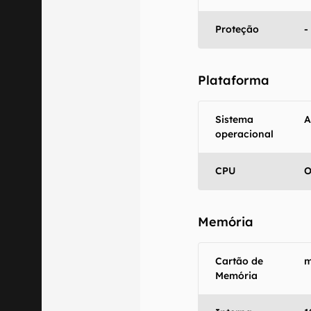
Aviso legal: O
Proteção
-
mesmo os resu
fornecidas "co
em relação ao
Plataforma
Sistema
A
operacional
CPU
O
Memória
Cartão de
m
Memória