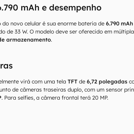
 6.790 mAh e desempenho
vo do novo celular é sua enorme bateria de
6.790 mAh
o de 33 W. O modelo deve ser oferecido em múltipl
 de armazenamento
.
ras
elmente virá com uma tela
TFT
de
6,72 polegadas
co
junto de câmeras traseiras duplo, com um sensor pri
P
. Para selfies, a câmera frontal terá 20 MP.