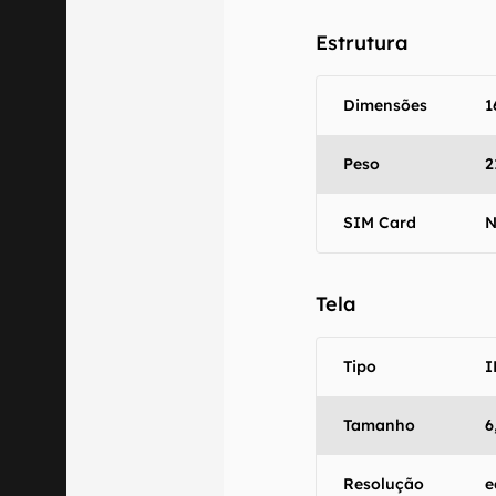
Estrutura
Dimensões
1
Peso
2
SIM Card
N
Tela
Tipo
I
O Canaltech m
informações p
especificações
Tamanho
6
recomendamos q
comercializa o
Resolução
e