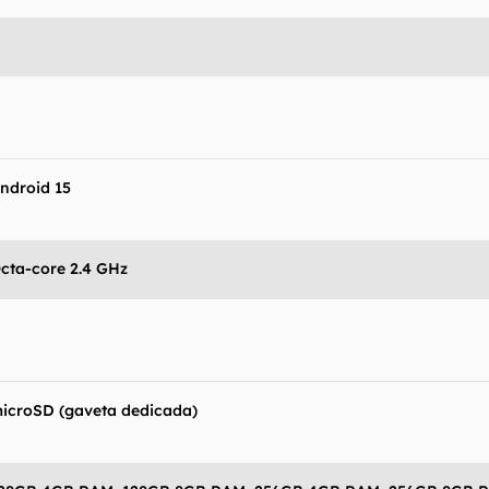
 Canaltech não se responsabiliza por quaisquer erros ou 
ltados obtidos com o uso dessas informações. As infor
mo estão", sem qualquer garantia de precisão, detalhes,
s resultados obtidos com o uso dessas informações.
ndroid 15
cta-core 2.4 GHz
icroSD (gaveta dedicada)