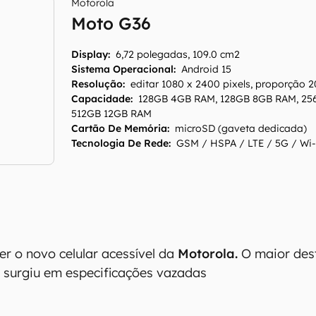
Motorola
Moto G36
Display
:
6,72 polegadas, 109.0 cm2
Sistema Operacional
:
Android 15
Resolução
:
editar 1080 x 2400 pixels, proporção 2
Capacidade
:
128GB 4GB RAM, 128GB 8GB RAM, 25
512GB 12GB RAM
Cartão De Memória
:
microSD (gaveta dedicada)
Tecnologia De Rede
:
GSM / HSPA / LTE / 5G / Wi-
r o novo celular acessível da
Motorola
.
O maior des
 surgiu em especificações vazadas