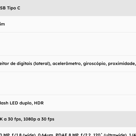
SB Tipo C
im
eitor de digitais (lateral), acelerômetro, giroscópio, proximidade
lash LED duplo, HDR
K a 30 fps, 1080p a 30 fps
0 MP, f/1.8 (wide), 0.64µm, PDAF 8 MP, f/2.2, 120˚ (ultrawide), 1/4