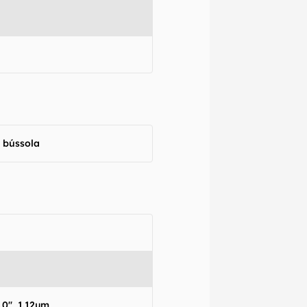
, bússola
.0", 1.12µm