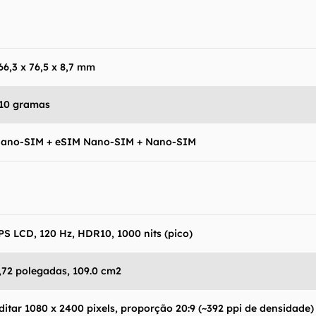
66,3 x 76,5 x 8,7 mm
10 gramas
ano-SIM + eSIM Nano-SIM + Nano-SIM
PS LCD, 120 Hz, HDR10, 1000 nits (pico)
antém esforço constante para encontrar e manter atual
resentes em nossas fichas técnicas, porém tenha em me
 e recursos podem variar entre regiões e países. Portant
,72 polegadas, 109.0 cm2
ue você visite o site oficial do fabricante ou operado
 produto para confirmar suas características detalhadas
ditar 1080 x 2400 pixels, proporção 20:9 (~392 ppi de densidade)