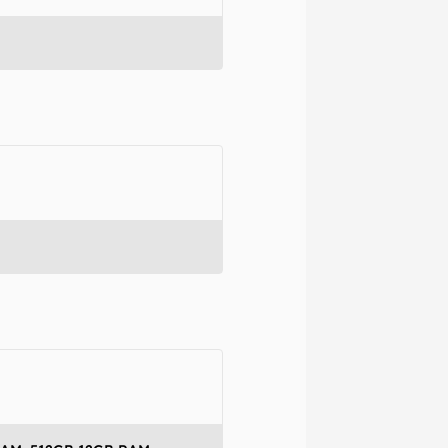
omissões, ou
mações são
 variações ou