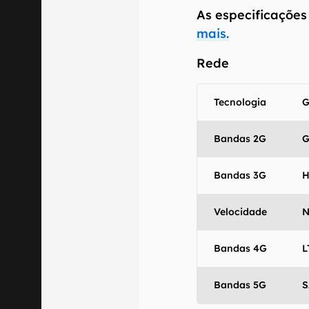
As especificações
mais.
Rede
Tecnologia
G
Bandas 2G
G
Bandas 3G
H
Velocidade
N
Bandas 4G
L
Bandas 5G
S