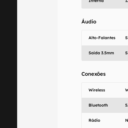
Interna
1
Áudio
Alto-Falantes
S
Saída 3.5mm
S
Conexões
Wireless
W
Bluetooth
5
Rádio
N