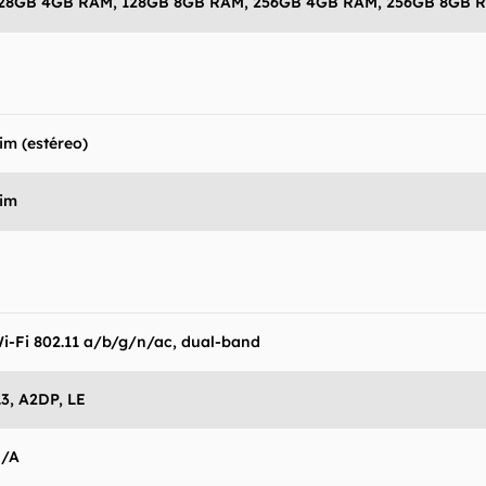
28GB 4GB RAM, 128GB 8GB RAM, 256GB 4GB RAM, 256GB 8GB 
im (estéreo)
im
i-Fi 802.11 a/b/g/n/ac, dual-band
.3, A2DP, LE
/A