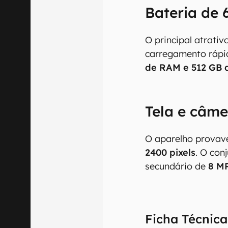
Bateria de
O principal atrati
carregamento rápid
de RAM e 512 GB
Tela e câme
O aparelho provav
2400 pixels
. O con
secundário de
8 M
Ficha Técnica