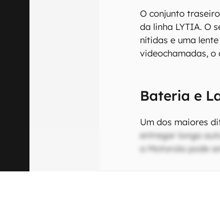
O conjunto traseir
da linha LYTIA. O 
nítidas e uma lent
videochamadas, o a
Bateria e 
Um dos maiores dif
entregar longa aut
a Motorola pode an
Produtos Mot