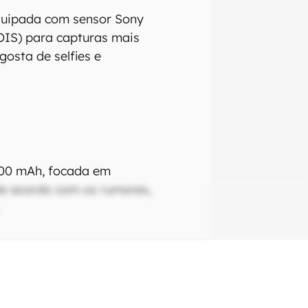
equipada com sensor Sony
OIS) para capturas mais
osta de selfies e
000 mAh, focada em
De acordo com os rumores,