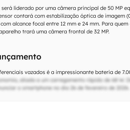
o será liderado por uma câmera principal de 50 MP 
sensor contará com estabilização óptica de imagem (
e com alcance focal entre 12 mm e 24 mm. Para quem g
parelho trará uma câmera frontal de 32 MP.
Lançamento
erenciais vazados é a impressionante bateria de 7.
onomia, aliada a um carregamento rápido de 68 W. 
unciar o smartphone no dia 26 de fevereiro de 2026.
orola