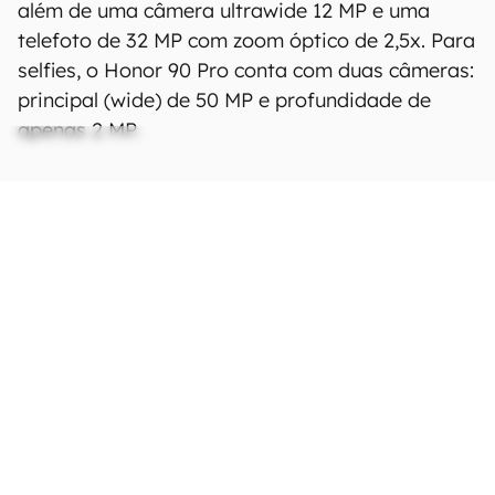
além de uma câmera ultrawide 12 MP e uma
telefoto de 32 MP com zoom óptico de 2,5x. Para
selfies, o Honor 90 Pro conta com duas câmeras:
principal (wide) de 50 MP e profundidade de
apenas 2 MP.
Ficha Técnica
As especificações e recursos podem variar
entre regiões e países.
Clique aqui para ver
mais.
Rede
Tecnologia
GSM / CDMA / HSPA /
CDMA2000 / LTE / 5G