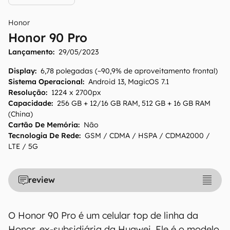
Honor
Honor 90 Pro
Lançamento:
O Canaltech mantém esforço constante para
29/05/2023
encontrar e manter atualizadas as
Display
:
6,78 polegadas (~90,9% de aproveitamento frontal)
informações presentes em nossas fichas
Sistema Operacional
:
Android 13, MagicOS 7.1
técnicas, porém tenha em mente que
Resolução
:
1224 x 2700px
especificações e recursos podem variar entre
Capacidade
:
256 GB + 12/16 GB RAM, 512 GB + 16 GB RAM
regiões e países. Portanto, recomendamos
(China)
Cartão De Memória
:
Não
que você visite o site oficial do fabricante ou
Tecnologia De Rede
:
GSM / CDMA / HSPA / CDMA2000 /
operadora que comercializa o produto para
LTE / 5G
confirmar suas características detalhadas e
regionais.
review
Aviso legal: O Canaltech não se responsabiliza
por quaisquer erros ou omissões, ou mesmo
os resultados obtidos com o uso dessas
O Honor 90 Pro é um celular top de linha da
informações. As informações são fornecidas
Honor, ex-subsidiária da Huawei. Ele é o modelo