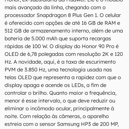
"como estão", sem qualquer garantia de
mais avançado da linha, chegando com o
precisão, detalhes, variações ou em relação
processador Snapdragon 8 Plus Gen 1. O celular
aos resultados obtidos com o uso dessas
é oferecido com opções de até 16 GB de RAM e
informações.
512 GB de armazenamento interno, além de uma
bateria de 5.000 mAh que suporta recargas
rápidas de 100 W. O display do Honor 90 Pro é
OLED de 6,78 polegadas com resolução 2K e 120
Hz. A novidade, aqui, é a taxa de escurimento
PVM de 3.850 Hz, uma tecnologia usada nas
telas OLED que representa a rapidez com que o
display apaga e acende os LEDs, a fim de
controlar o brilho. Quanto maior a frequência,
menor é esse intervalo, o que deve reduzir ou
eliminar o incômodo ocular, principalmente à
noite. Com relação às câmeras, o aparelho
estreia com o sensor Samsung HP3 de 200 MP,