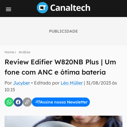
PUBLICIDADE
Seu resumo inteligente do mundo tech!
Assine a newsletter do Canaltech e receba
Home
Análise
notícias e reviews sobre tecnologia em primeira
mão.
Review Edifier W820NB Plus | Um
fone com ANC e ótima bateria
E-mail
Por
Jucyber
• Editado por
Léo Müller
|
31/08/2023 às
10:15
inscreva-se
Assine nossa Newsletter
Confirmo que li, aceito e concordo com os
Termos de
Uso e Política de Privacidade do Canaltech.