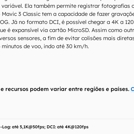
variável. Ela também permite registrar fotografias 
o Mavic 3 Classic tem a capacidade de fazer gravaçõe
OG. Já no formato DCI, é possível chegar a 4K a 120
ue é expansível via cartão MicroSD. Assim como outr
ersos sensores, a fim de evitar colisões mais diretas
minutos de voo, indo até 30 km/h.
antém esforço constante para encontrar e manter atual
 e recursos podem variar entre regiões e países.
C
resentes em nossas fichas técnicas, porém tenha em me
 e recursos podem variar entre regiões e países. Portant
ue você visite o site oficial do fabricante ou operado
 produto para confirmar suas características detalhadas
-Log: até 5,1K@50fps; DCI: até 4K@120fps
 Canaltech não se responsabiliza por quaisquer erros ou 