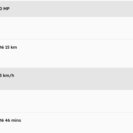
ltados obtidos com o uso dessas informações. As infor
mo estão", sem qualquer garantia de precisão, detalhes,
0 MP
s resultados obtidos com o uso dessas informações.
té 15 km
5 km/h
té 46 mins