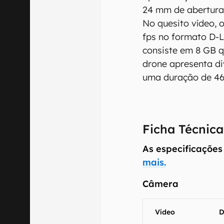
24 mm de abertura 
No quesito vídeo, 
fps no formato D-L
consiste em 8 GB q
drone apresenta div
uma duração de 46 
Ficha Técnica
O Canaltech m
As especificações
informações p
mais.
especificações
recomendamos q
Câmera
comercializa o
Vídeo
D
Aviso legal: O