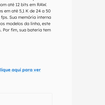
com até 12 bits em RAW.
s em até 5,1 K de 24 a 50
 fps. Sua memória interna
os modelos da linha, este
. Por fim, sua bateria tem
izadas as
lique aqui para ver
nte que
o,
ra que
 e regionais.
omissões, ou