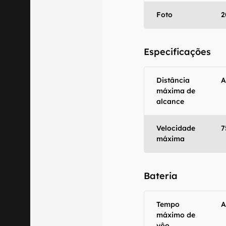
mesmo os resu
fornecidas "co
Foto
2
em relação ao
Especificações
Distância
A
máxima de
alcance
Velocidade
7
máxima
Bateria
Tempo
A
máximo de
vôo