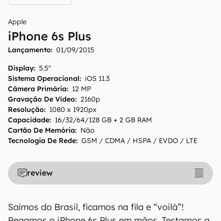
Apple
iPhone 6s Plus
Lançamento:
01/09/2015
Display
:
5.5"
Sistema Operacional
:
iOS 11.3
Câmera Primária
:
12 MP
Gravação De Vídeo
:
2160p
Resolução
:
1080 x 1920px
Capacidade
:
16/32/64/128 GB + 2 GB RAM
Cartão De Memória
:
Não
Tecnologia De Rede
:
GSM / CDMA / HSPA / EVDO / LTE
O Canaltech mantém esforço constante para
review
encontrar e manter atualizadas as
informações presentes em nossas fichas
técnicas, porém tenha em mente que
Saímos do Brasil, ficamos na fila e “voilà”!
especificações e recursos podem variar entre
Pegamos o iPhone 6s Plus em mãos. Testamos a