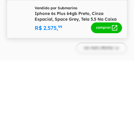
Vendido por
Submarino
Iphone 6s Plus 64gb Preto, Cinza
Espacial, Space Grey, Tela 5.5 Na Caixa
Lacrado.
R$ 2.575,
99
comprar
ver mais ofertas
Ficha Técnica
As especificações e recursos podem variar
entre regiões e países.
Clique aqui para ver
mais.
Rede