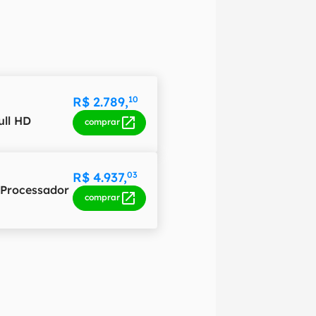
R$ 2.789,
10
ull HD
comprar
R$ 4.937,
03
e Processador
comprar