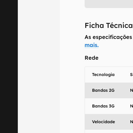
Ficha Técnica
As especificações
mais.
Rede
Tecnologia
S
Bandas 2G
N
O Canaltech m
Bandas 3G
N
informações p
especificações
Velocidade
N
recomendamos q