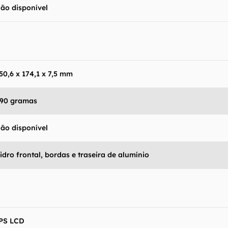
 produto para confirmar suas características detalhadas
ão disponível
 Canaltech não se responsabiliza por quaisquer erros ou 
ltados obtidos com o uso dessas informações. As infor
mo estão", sem qualquer garantia de precisão, detalhes,
s resultados obtidos com o uso dessas informações.
50,6 x 174,1 x 7,5 mm
90 gramas
ão disponível
idro frontal, bordas e traseira de alumínio
PS LCD