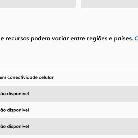
 e recursos podem variar entre regiões e países.
C
em conectividade celular
ão disponível
antém esforço constante para encontrar e manter atual
ão disponível
resentes em nossas fichas técnicas, porém tenha em me
 e recursos podem variar entre regiões e países. Portant
ão disponível
ue você visite o site oficial do fabricante ou operado