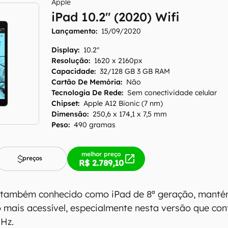
Apple
iPad 10.2" (2020) Wifi
Lançamento:
15/09/2020
Display
:
10.2"
Resolução
:
1620 x 2160px
Capacidade
:
32/128 GB 3 GB RAM
Cartão De Memória
:
Não
Tecnologia De Rede
:
Sem conectividade celular
Chipset
:
Apple A12 Bionic (7 nm)
Dimensão
:
250,6 x 174,1 x 7,5 mm
Peso
:
490 gramas
melhor preço
preços
R$ 2.789,10
, também conhecido como iPad de 8ª geração, manté
o mais acessível, especialmente nesta versão que c
GHz.