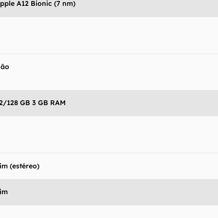
pple A12 Bionic (7 nm)
Não
2/128 GB 3 GB RAM
im (estéreo)
im