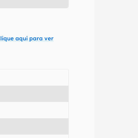
lique aqui para ver
izadas as
nte que
o,
ra que