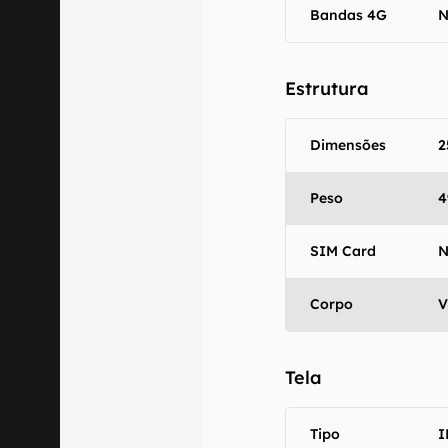
comercializa o
Bandas 4G
N
Aviso legal: O
mesmo os resu
Estrutura
fornecidas "co
em relação ao
Dimensões
2
Peso
4
SIM Card
N
Corpo
V
Tela
Tipo
I