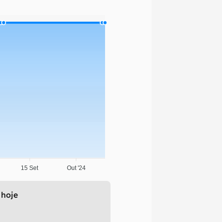
15 Set
Out '24
 hoje