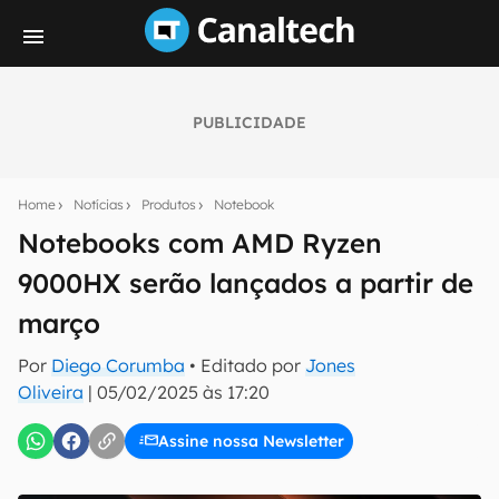
PUBLICIDADE
Seu resumo inteligente do mundo tech!
Assine a newsletter do Canaltech e receba
Home
Notícias
Produtos
Notebook
notícias e reviews sobre tecnologia em primeira
mão.
Notebooks com AMD Ryzen
9000HX serão lançados a partir de
E-mail
março
Por
Diego Corumba
• Editado por
Jones
inscreva-se
Oliveira
|
05/02/2025 às 17:20
Assine nossa Newsletter
Confirmo que li, aceito e concordo com os
Termos de
Uso e Política de Privacidade do Canaltech.